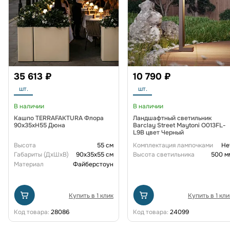
35 613 ₽
10 790 ₽
шт.
шт.
В наличии
В наличии
Кашпо TERRAFAKTURA Флора
Ландшафтный светильник
90x35xH55 Дюна
Barclay Street Maytoni O013FL-
L9B цвет Черный
Высота
55 см
Комплектация лампочками
Не
Габариты (ДxШxВ)
90x35x55 см
Высота светильника
500 м
Материал
Файберстоун
Купить в 1 клик
Купить в 1 кли
Код товара:
28086
Код товара:
24099