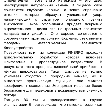
Отличительная черта этого материала — его цвет,
имитирующий натуральный камень. В лицевом слое
сочетаются глубокие чёрные, а также сиреневые
оттенки, которые образуют уникальный узор,
напоминающий о структуре природного гранита
Дымовский. Такое оформление придаёт покрытию
выразительность, делая его центральным элементом
ландшафтного дизайна. Оно хорошо сочетается с
современными архитектурными формами, стеклянными
фасадами, металлическими элементами
благоустройства.
Поверхность плит из коллекции FINERRO проходит
дополнительную обработку, которая включает
шлифование и дробеструйное воздействие. В
результате этого процесса лицевой слой приобретает
лёгкую шероховатость. Такая фактура не только
усиливает сходство с природным камнем, но и
выполняет практическую функцию: она снижает
коэффициент скольжения. Это делает мощение более
безопасным для пешеходов в дождливую или снежную
погоду.
Толщина 80 мм и принадлежность к группе
эксплуатации Б подтверждают, что материал рассчитан