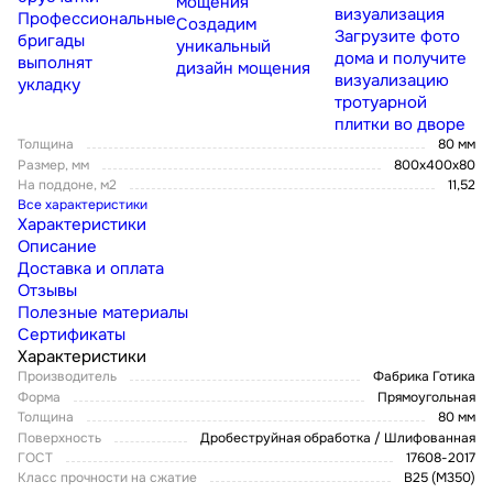
мощения
визуализация
Профессиональные
Создадим
Загрузите фото
бригады
уникальный
дома и получите
выполнят
дизайн мощения
визуализацию
укладку
тротуарной
плитки во дворе
Толщина
80 мм
Размер, мм
800x400x80
На поддоне, м2
11,52
Все характеристики
Характеристики
Описание
Доставка и оплата
Отзывы
Полезные материалы
Сертификаты
Характеристики
Производитель
Фабрика Готика
Форма
Прямоугольная
Толщина
80 мм
Поверхность
Дробеструйная обработка / Шлифованная
ГОСТ
17608-2017
Класс прочности на сжатие
В25 (М350)