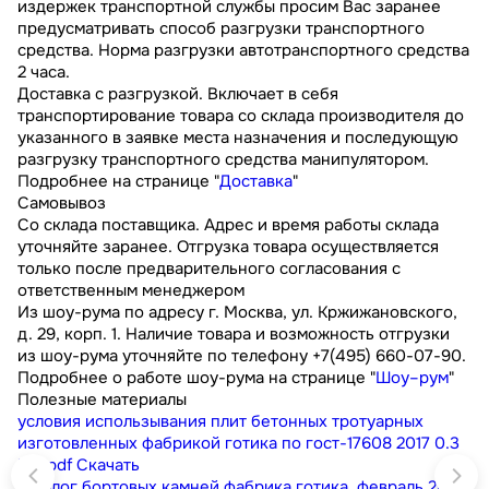
издержек транспортной службы просим Вас заранее
предусматривать способ разгрузки транспортного
средства. Норма разгрузки автотранспортного средства
2 часа.
Доставка с разгрузкой. Включает в себя
транспортирование товара со склада производителя до
указанного в заявке места назначения и последующую
разгрузку транспортного средства манипулятором.
Подробнее на странице "
Доставка
"
Самовывоз
Со склада поставщика. Адрес и время работы склада
уточняйте заранее. Отгрузка товара осуществляется
только после предварительного согласования с
ответственным менеджером
Из шоу-рума по адресу г. Москва, ул. Кржижановского,
д. 29, корп. 1. Наличие товара и возможность отгрузки
из шоу-рума уточняйте по телефону +7(495) 660-07-90.
Подробнее о работе шоу-рума на странице "
Шоу–рум
"
Полезные материалы
условия использывания плит бетонных тротуарных
изготовленных фабрикой готика по гост-17608 2017
0.3
МБ
pdf
Скачать
каталог бортовых камней фабрика готика. февраль 2023