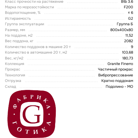
Класс прочности на растяжение
Btb 3.6
Марка по морозостойкости
F200
Водопоглощение, %
≤ 6
Истираемость
G2
Группа эксплуатации
Группа Б
Размер, мм
800x400x80
На поддоне, м2
11,52
Вес поддона, кг
2082
Количество поддонов в машине 20 т
9
Количество в автомашине 20 т, м2
103,68
Вес, кг/м2
180,73
Коллекция
Granite Finerro
Прокрас
Частичный прокрас
Технология
Вибропрессование
Отгрузка
Кратно поддонам
Склад
Подолино - МО