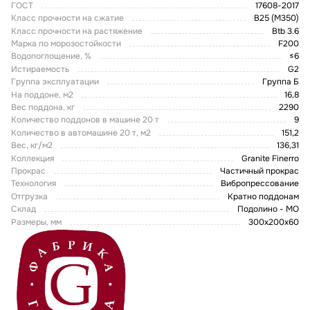
ГОСТ
17608-2017
Класс прочности на сжатие
В25 (М350)
Класс прочности на растяжение
Btb 3.6
Марка по морозостойкости
F200
Водопоглощение, %
≤6
Истираемость
G2
Группа эксплуатации
Группа Б
На поддоне, м2
16,8
Вес поддона, кг
2290
Количество поддонов в машине 20 т
9
Количество в автомашине 20 т, м2
151,2
Вес, кг/м2
136,31
Коллекция
Granite Finerro
Прокрас
Частичный прокрас
Технология
Вибропрессование
Отгрузка
Кратно поддонам
Склад
Подолино - МО
Размеры, мм
300х200х60