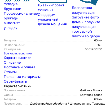
Укладка
Дизайн-проект
Бесплатная
брусчатки
мощения
визуализация
Профессиональные
Создадим
Загрузите фото
бригады
уникальный
дома и получите
выполнят
дизайн мощения
визуализацию
укладку
тротуарной
плитки во дворе
Толщина
60 мм
На поддоне, м2
16,8
Размеры, мм
300х200х60
Все характеристики
Характеристики
Описание
Доставка и оплата
Отзывы
Полезные материалы
Сертификаты
Характеристики
Производитель
Фабрика Готика
Форма
Картано Гранде
Толщина
60 мм
Поверхность
Дробеструйная обработка / Шлифованная / Терраццо