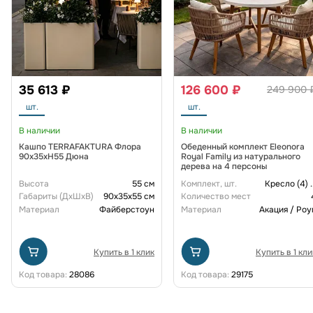
35 613 ₽
126 600 ₽
249 900 
шт.
шт.
В наличии
В наличии
Кашпо TERRAFAKTURA Флора
Обеденный комплект Eleonora
90x35xH55 Дюна
Royal Family из натурального
дерева на 4 персоны
Высота
55 см
Комплект, шт.
Кресло (4)
.
Габариты (ДxШxВ)
90x35x55 см
Количество мест
Материал
Файберстоун
Материал
Акация / Роу
Купить в 1 клик
Купить в 1 кли
Код товара:
28086
Код товара:
29175