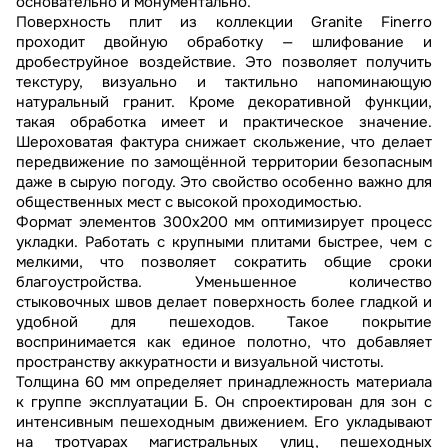
основательно и монументально.
Поверхность плит из коллекции Granite Finerro
проходит двойную обработку — шлифование и
дробеструйное воздействие. Это позволяет получить
текстуру, визуально и тактильно напоминающую
натуральный гранит. Кроме декоративной функции,
такая обработка имеет и практическое значение.
Шероховатая фактура снижает скольжение, что делает
передвижение по замощённой территории безопасным
даже в сырую погоду. Это свойство особенно важно для
общественных мест с высокой проходимостью.
Формат элементов 300х200 мм оптимизирует процесс
укладки. Работать с крупными плитами быстрее, чем с
мелкими, что позволяет сократить общие сроки
благоустройства. Уменьшенное количество
стыковочных швов делает поверхность более гладкой и
удобной для пешеходов. Такое покрытие
воспринимается как единое полотно, что добавляет
пространству аккуратности и визуальной чистоты.
Толщина 60 мм определяет принадлежность материала
к группе эксплуатации Б. Он спроектирован для зон с
интенсивным пешеходным движением. Его укладывают
на тротуарах магистральных улиц, пешеходных