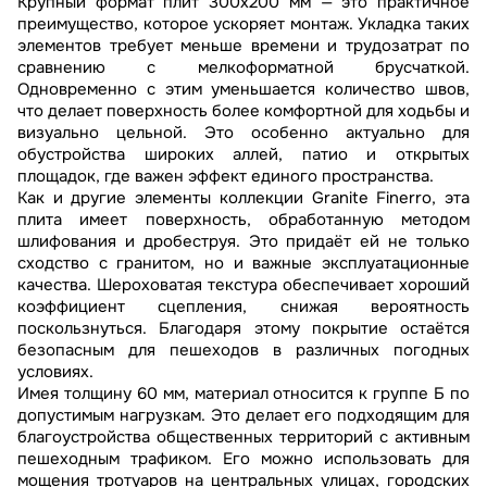
Крупный формат плит 300х200 мм — это практичное
преимущество, которое ускоряет монтаж. Укладка таких
элементов требует меньше времени и трудозатрат по
сравнению с мелкоформатной брусчаткой.
Одновременно с этим уменьшается количество швов,
что делает поверхность более комфортной для ходьбы и
визуально цельной. Это особенно актуально для
обустройства широких аллей, патио и открытых
площадок, где важен эффект единого пространства.
Как и другие элементы коллекции Granite Finerro, эта
плита имеет поверхность, обработанную методом
шлифования и дробеструя. Это придаёт ей не только
сходство с гранитом, но и важные эксплуатационные
качества. Шероховатая текстура обеспечивает хороший
коэффициент сцепления, снижая вероятность
поскользнуться. Благодаря этому покрытие остаётся
безопасным для пешеходов в различных погодных
условиях.
Имея толщину 60 мм, материал относится к группе Б по
допустимым нагрузкам. Это делает его подходящим для
благоустройства общественных территорий с активным
пешеходным трафиком. Его можно использовать для
мощения тротуаров на центральных улицах, городских