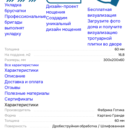
Укладка
Дизайн-проект
Бесплатная
брусчатки
мощения
визуализация
Профессиональные
Создадим
Загрузите фото
бригады
уникальный
дома и получите
выполнят
дизайн мощения
визуализацию
укладку
тротуарной
плитки во дворе
Толщина
60 мм
На поддоне, м2
16,8
Размеры, мм
300х200х60
Все характеристики
Характеристики
Описание
Доставка и оплата
Отзывы
Полезные материалы
Сертификаты
Характеристики
Производитель
Фабрика Готика
Форма
Картано Гранде
Толщина
60 мм
Поверхность
Дробеструйная обработка / Шлифованная