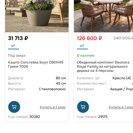
31 713 ₽
126 600 ₽
249 900 
шт.
шт.
Под заказ
В наличии
Кашпо Concretika Боул D80H45
Обеденный комплект Eleonora
Грине 7006
Royal Family из натурального
дерева на 4 персоны
Диаметр
80 см
Комплект, шт.
Кресло (4)
.
Высота
45 см
Количество мест
Материал
Стекловолокно
Материал
Акация / Роу
Купить в 1 клик
Купить в 1 кли
Код товара:
30362
Код товара:
29175