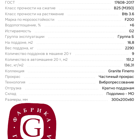
ГОСТ
17608-2017
Класс прочности на сжатие
В25 (М350)
Класс прочности на растяжение
Btb 3.6
Марка по морозостойкости
F200
Водопоглощение, %
≤6
Истираемость
G2
Группа эксплуатации
Группа Б
На поддоне, м2
16,8
Вес поддона, кг
2290
Количество поддонов в машине 20 т
9
Количество в автомашине 20 т, м2
151,2
Вес, кг/м2
136,31
Коллекция
Granite Finerro
Прокрас
Частичный прокрас
Технология
Вибропрессование
Отгрузка
Кратно поддонам
Склад
Подолино - МО
Размеры, мм
300х200х60