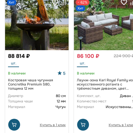
Хит
− 62%
Хит
88 814 ₽
86 100 ₽
224 900 
шт.
шт.
5
В наличии
В наличии
Костровая чаша чугунная
Лаунж-зона Karl Royal Family из
Concretika Premium S80,
искусственного ротанга с
толщина 12 мм
трёхместным диваном, цвет
коричневый
Диаметр
80 см
Комплект, шт.
Диван
.
Толщина чаши
12 мм
Количество мест
Материал
Чугун
Материал
Искусственный рот
Купить в 1 клик
Купить в 1 кли