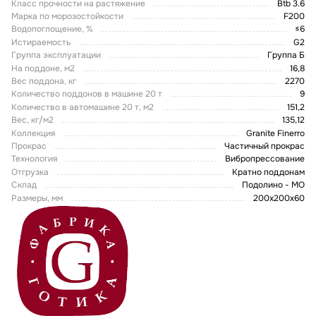
Класс прочности на растяжение
Btb 3.6
Марка по морозостойкости
F200
Водопоглощение, %
≤6
Истираемость
G2
Группа эксплуатации
Группа Б
На поддоне, м2
16,8
Вес поддона, кг
2270
Количество поддонов в машине 20 т
9
Количество в автомашине 20 т, м2
151,2
Вес, кг/м2
135,12
Коллекция
Granite Finerro
Прокрас
Частичный прокрас
Технология
Вибропрессование
Отгрузка
Кратно поддонам
Склад
Подолино - МО
Размеры, мм
200х200х60