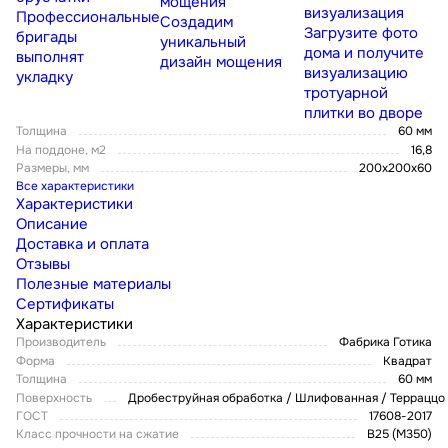
мощения
визуализация
Профессиональные
Создадим
Загрузите фото
бригады
уникальный
дома и получите
выполнят
дизайн мощения
визуализацию
укладку
тротуарной
плитки во дворе
Толщина
60 мм
На поддоне, м2
16,8
Размеры, мм
200х200х60
Все характеристики
Характеристики
Описание
Доставка и оплата
Отзывы
Полезные материалы
Сертификаты
Характеристики
Производитель
Фабрика Готика
Форма
Квадрат
Толщина
60 мм
Поверхность
Дробеструйная обработка / Шлифованная / Терраццо
ГОСТ
17608-2017
Класс прочности на сжатие
В25 (М350)