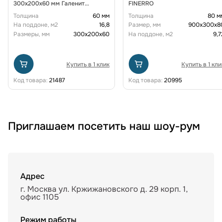
300х200х60 мм Галенит
FINERRO
FINERRO
Толщина
60 мм
Толщина
80 м
На поддоне, м2
16,8
Размер, мм
900x300x8
Размеры, мм
300х200х60
На поддоне, м2
9,7
Купить в 1 клик
Купить в 1 кли
Код товара:
21487
Код товара:
20995
Приглашаем посетить наш шоу-рум
Адрес
г. Москва ул. Кржижановского д. 29 корп. 1,
офис 1105
Режим работы