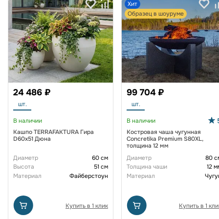
Хит
Образец в шоуруме
24 486 ₽
99 704 ₽
шт.
шт.
В наличии
В наличии
Кашпо TERRAFAKTURA Гира
Костровая чаша чугунная
D60х51 Дюна
Concretika Premium S80XL,
толщина 12 мм
Диаметр
60 см
Диаметр
80 с
Высота
51 см
Толщина чаши
12 м
Материал
Файберстоун
Материал
Чугу
Купить в 1 клик
Купить в 1 кли