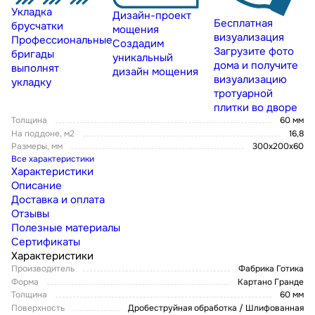
Укладка
Дизайн-проект
Бесплатная
брусчатки
мощения
визуализация
Профессиональные
Создадим
Загрузите фото
бригады
уникальный
дома и получите
выполнят
дизайн мощения
визуализацию
укладку
тротуарной
плитки во дворе
Толщина
60 мм
На поддоне, м2
16,8
Размеры, мм
300х200х60
Все характеристики
Характеристики
Описание
Доставка и оплата
Отзывы
Полезные материалы
Сертификаты
Характеристики
Производитель
Фабрика Готика
Форма
Картано Гранде
Толщина
60 мм
Поверхность
Дробеструйная обработка / Шлифованная