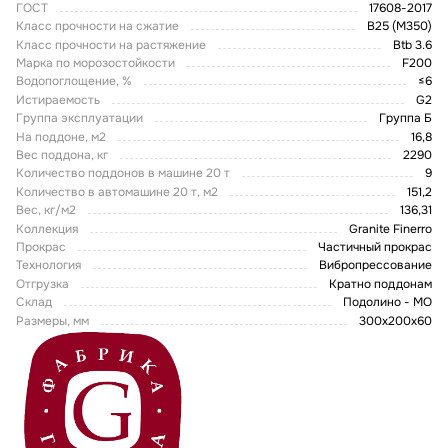
ГОСТ
17608-2017
Класс прочности на сжатие
В25 (М350)
Класс прочности на растяжение
Btb 3.6
Марка по морозостойкости
F200
Водопоглощение, %
≤6
Истираемость
G2
Группа эксплуатации
Группа Б
На поддоне, м2
16,8
Вес поддона, кг
2290
Количество поддонов в машине 20 т
9
Количество в автомашине 20 т, м2
151,2
Вес, кг/м2
136,31
Коллекция
Granite Finerro
Прокрас
Частичный прокрас
Технология
Вибропрессование
Отгрузка
Кратно поддонам
Склад
Подолино - МО
Размеры, мм
300х200х60