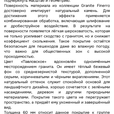
подчеркнуть масштаб и геометрию.
Поверхность материала из коллекции Granite Finerro
достоверно имитирует натуральный камень. Для
достижения этого эффекта применяется
комбинированная обработка, включающая шлифование
и дробеструйное воздействие. В результате на
поверхности появляется лёгкая шероховатость, которая
не только усиливает сходство с гранитом, но и снижает
коэффициент скольжения. Такое покрытие остаётся
безопасным для пешеходов даже во влажную погоду,
что важно для общественных зон с высокой
проходимостью.
Цвет «Павловское» вдохновлён одноимённым
месторождением гранита. Он имеет тёплый бежевый
фон со среднезернистой текстурой, дополненной
серыми, коричневатыми и чёрными вкраплениями. Этот
натуральный оттенок служит спокойной основой для
ландшафтного дизайна, хорошо сочетается с зелёными
насаждениями, деревом и другими природными
материалами. Покрытие такого цвета не перегружает
пространство, а придаёт ему ухоженный и завершённый
вид.
Толщина 60 мм относит данное покрытие к группе