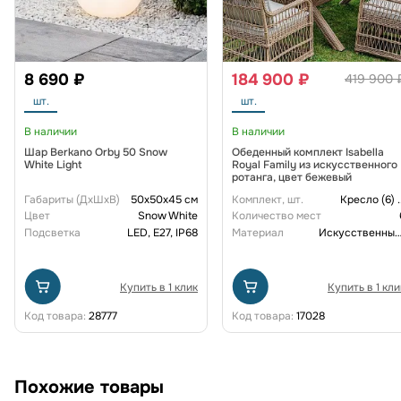
8 690 ₽
184 900 ₽
419 900 
шт.
шт.
В наличии
В наличии
Шар Berkano Orby 50 Snow
Обеденный комплект Isabella
White Light
Royal Family из искусственного
ротанга, цвет бежевый
Габариты (ДxШxВ)
50x50x45 см
Комплект, шт.
Кресло (6)
.
Цвет
Snow White
Количество мест
Подсветка
LED, E27, IP68
Материал
Искусственный рот
Купить в 1 клик
Купить в 1 кли
Код товара:
28777
Код товара:
17028
Похожие товары