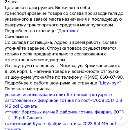
2 часа.
Доставка с разгрузкой. Включает в себя
транспортирование товара со склада производителя до
указанного в заявке места назначения и последующую
разгрузку транспортного средства манипулятором.
Подробнее на странице "
Доставка
"
Самовывоз
Со склада поставщика. Адрес и время работы склада
уточняйте заранее. Отгрузка товара осуществляется
только после предварительного согласования с
ответственным менеджером
Из шоу-рума по адресу г. Москва, ул. Кржижановского,
д. 29, корп. 1. Наличие товара и возможность отгрузки
из шоу-рума уточняйте по телефону +7(495) 660-07-90.
Подробнее о работе шоу-рума на странице "
Шоу–рум
"
Полезные материалы
условия использывания плит бетонных тротуарных
изготовленных фабрикой готика по гост-17608 2017
0.3
МБ
pdf
Скачать
каталог бортовых камней фабрика готика. февраль 2023
9.1 МБ
pdf
Скачать
технический буклет фабрика готика 2023
9.4 МБ
pdf
Скачать