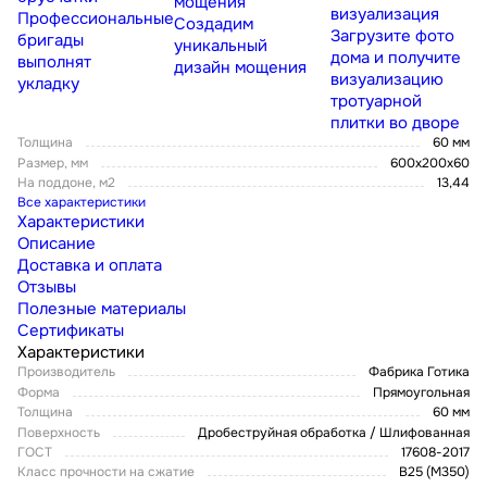
мощения
визуализация
Профессиональные
Создадим
Загрузите фото
бригады
уникальный
дома и получите
выполнят
дизайн мощения
визуализацию
укладку
тротуарной
плитки во дворе
Толщина
60 мм
Размер, мм
600х200х60
На поддоне, м2
13,44
Все характеристики
Характеристики
Описание
Доставка и оплата
Отзывы
Полезные материалы
Сертификаты
Характеристики
Производитель
Фабрика Готика
Форма
Прямоугольная
Толщина
60 мм
Поверхность
Дробеструйная обработка / Шлифованная
ГОСТ
17608-2017
Класс прочности на сжатие
В25 (М350)