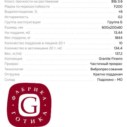
Класс прочности на растяжение
Btb 3.6
Марка по морозостойкости
F200
Водопоглощение, %
≤6
Истираемость
G2
Группа эксплуатации
Группа Б
Размер, мм
600х200х60
На поддоне, м2
13,44
Вес поддона, кг
1844
Количество поддонов в машине 20 т
10
Количество в автомашине 20 т, м2
134,4
Вес, кг/м2
137,2
Коллекция
Granite Finerro
Прокрас
Частичный прокрас
Технология
Вибропрессование
Отгрузка
Кратно поддонам
Склад
Подолино - МО