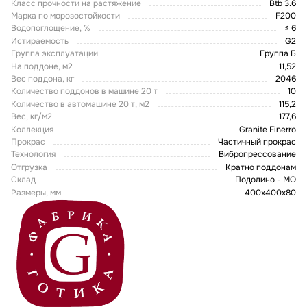
Класс прочности на растяжение
Btb 3.6
Марка по морозостойкости
F200
Водопоглощение, %
≤ 6
Истираемость
G2
Группа эксплуатации
Группа Б
На поддоне, м2
11,52
Вес поддона, кг
2046
Количество поддонов в машине 20 т
10
Количество в автомашине 20 т, м2
115,2
Вес, кг/м2
177,6
Коллекция
Granite Finerro
Прокрас
Частичный прокрас
Технология
Вибропрессование
Отгрузка
Кратно поддонам
Склад
Подолино - МО
Размеры, мм
400х400х80