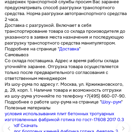
издержек транспортной службы просим Вас заранее
предусматривать способ разгрузки транспортного
средства. Норма разгрузки автотранспортного средства
2 часа.
Доставка с разгрузкой. Включает в себя
транспортирование товара со склада производителя до
указанного в заявке места назначения и последующую
разгрузку транспортного средства манипулятором.
Подробнее на странице "
Доставка
"
Самовывоз
Со склада поставщика. Адрес и время работы склада
уточняйте заранее. Отгрузка товара осуществляется
только после предварительного согласования с
ответственным менеджером
Из шоу-рума по адресу г. Москва, ул. Кржижановского,
д. 29, корп. 1. Наличие товара и возможность отгрузки
из шоу-рума уточняйте по телефону +7(495) 660-07-90.
Подробнее о работе шоу-рума на странице "
Шоу–рум
"
Полезные материалы
условия использывания плит бетонных тротуарных
изготовленных фабрикой готика по гост-17608 2017
0.3
МБ
pdf
Скачать
каталог бортовых камней фабрика готика. февраль 2023