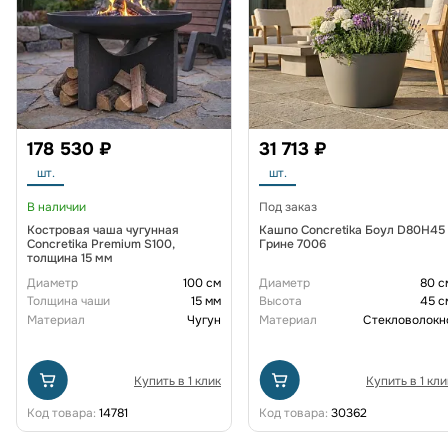
178 530 ₽
31 713 ₽
шт.
шт.
В наличии
Под заказ
Костровая чаша чугунная
Кашпо Concretika Боул D80H45
Concretika Premium S100,
Грине 7006
толщина 15 мм
Диаметр
100 см
Диаметр
80 с
Толщина чаши
15 мм
Высота
45 с
Материал
Чугун
Материал
Стекловолокн
Купить в 1 клик
Купить в 1 кли
Код товара:
14781
Код товара:
30362