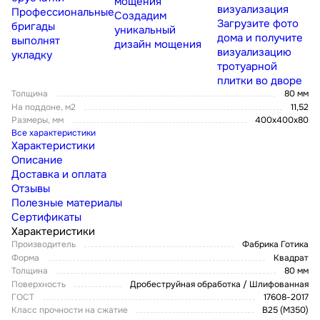
мощения
визуализация
Профессиональные
Создадим
Загрузите фото
бригады
уникальный
дома и получите
выполнят
дизайн мощения
визуализацию
укладку
тротуарной
плитки во дворе
Толщина
80 мм
На поддоне, м2
11,52
Размеры, мм
400х400х80
Все характеристики
Характеристики
Описание
Доставка и оплата
Отзывы
Полезные материалы
Сертификаты
Характеристики
Производитель
Фабрика Готика
Форма
Квадрат
Толщина
80 мм
Поверхность
Дробеструйная обработка / Шлифованная
ГОСТ
17608-2017
Класс прочности на сжатие
В25 (М350)