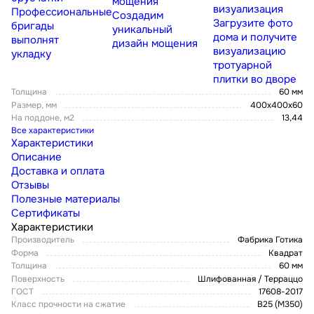
мощения
визуализация
Профессиональные
Создадим
Загрузите фото
бригады
уникальный
дома и получите
выполнят
дизайн мощения
визуализацию
укладку
тротуарной
плитки во дворе
Толщина
60 мм
Размер, мм
400х400х60
На поддоне, м2
13,44
Все характеристики
Характеристики
Описание
Доставка и оплата
Отзывы
Полезные материалы
Сертификаты
Характеристики
Производитель
Фабрика Готика
Форма
Квадрат
Толщина
60 мм
Поверхность
Шлифованная / Терраццо
ГОСТ
17608-2017
Класс прочности на сжатие
В25 (М350)