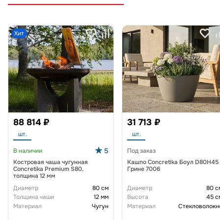
Хит
88 814 ₽
31 713 ₽
шт.
шт.
5
В наличии
Под заказ
Костровая чаша чугунная
Кашпо Concretika Боул D80H45
Concretika Premium S80,
Грине 7006
толщина 12 мм
Диаметр
80 см
Диаметр
80 с
Толщина чаши
12 мм
Высота
45 с
Материал
Чугун
Материал
Стекловолокн