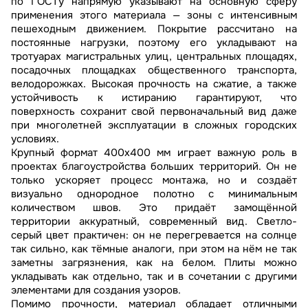
по ГОСТу напрямую указывают на основную сферу
применения этого материала — зоны с интенсивным
пешеходным движением. Покрытие рассчитано на
постоянные нагрузки, поэтому его укладывают на
тротуарах магистральных улиц, центральных площадях,
посадочных площадках общественного транспорта,
велодорожках. Высокая прочность на сжатие, а также
устойчивость к истиранию гарантируют, что
поверхность сохранит свой первоначальный вид даже
при многолетней эксплуатации в сложных городских
условиях.
Крупный формат 400х400 мм играет важную роль в
проектах благоустройства больших территорий. Он не
только ускоряет процесс монтажа, но и создаёт
визуально однородное полотно с минимальным
количеством швов. Это придаёт замощённой
территории аккуратный, современный вид. Светло-
серый цвет практичен: он не перегревается на солнце
так сильно, как тёмные аналоги, при этом на нём не так
заметны загрязнения, как на белом. Плиты можно
укладывать как отдельно, так и в сочетании с другими
элементами для создания узоров.
Помимо прочности, материал обладает отличными