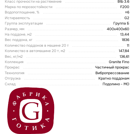
Класс прочности на растяжение
Btb 3.6
Марка по морозостойкости
F200
Водопоглощение, %
≤6
Истираемость
G2
Группа эксплуатации
Группа Б
Размер, мм
400х400х60
На поддоне, м2
13,44
Вес поддона, кг
1836
Количество поддонов в машине 20 т
11
Количество в автомашине 20 т, м2
147,84
Вес, кг/м2
136,61
Коллекция
Granite Fino
Прокрас
Частичный прокрас
Технология
Вибропрессование
Отгрузка
Кратно поддонам
Склад
Подолино - МО