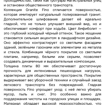
проходимостью, таких как тротуары магистральных улиц
и остановки общественного транспорта.
Коллекция Granite Fino отличается поверхностью,
которая имитирует натуральный полированный гранит.
Дополнительное шлифование делает её идеально
гладкой, что не только улучшает внешний вид, но и
обеспечивает комфорт при ходьбе. Цвет Амфиболит —
это глубокий холодный чёрный оттенок. Такое мощение
становится сильным акцентом в ландшафтном дизайне.
Оно эффектно контрастирует со светлыми фасадами
зданий, зелёными газонами или элементами из металла
и стекла. Комбинация чёрного покрытия со светлыми
плитами, например, белыми или серыми, позволяет
создавать динамичные и выразительные композиции.
Толщина плиты 80 мм обеспечивает достаточную
прочность для интенсивных пешеходных нагрузок,
характерных для общественных пространств. Покрытие
выдерживает вес уборочной техники и случайный заезд
легкового транспорта без повреждений. Гладкая
поверхность Fino упрощает уход: с неё легко убирать
мусор, пыль и снег. Это особенно важно для
поддержания чистоты на городских улицах и площадях.
Материал обладает высокой морозостойкостью, что