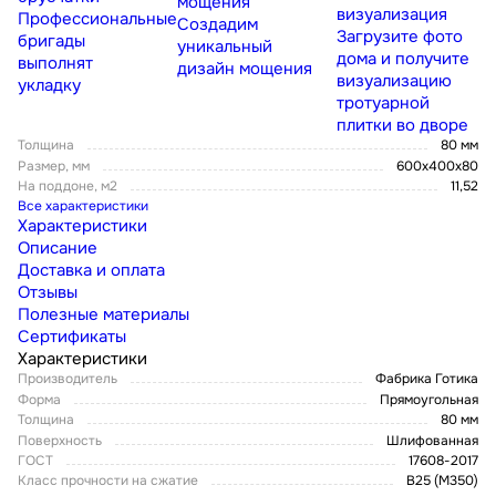
мощения
визуализация
Профессиональные
Создадим
Загрузите фото
бригады
уникальный
дома и получите
выполнят
дизайн мощения
визуализацию
укладку
тротуарной
плитки во дворе
Толщина
80 мм
Размер, мм
600х400х80
На поддоне, м2
11,52
Все характеристики
Характеристики
Описание
Доставка и оплата
Отзывы
Полезные материалы
Сертификаты
Характеристики
Производитель
Фабрика Готика
Форма
Прямоугольная
Толщина
80 мм
Поверхность
Шлифованная
ГОСТ
17608-2017
Класс прочности на сжатие
В25 (М350)