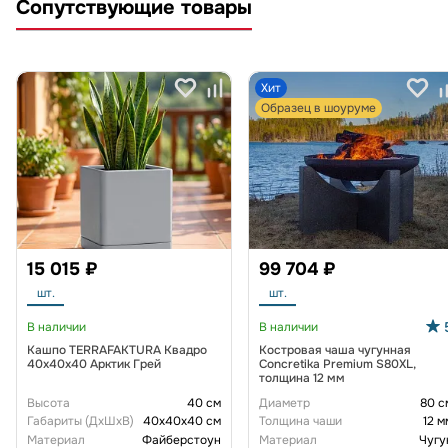
Сопутствующие товары
Хит
Образец в шоуруме
15 015 ₽
99 704 ₽
шт.
шт.
В наличии
В наличии
Кашпо TERRAFAKTURA Квадро
Костровая чаша чугунная
40x40x40 Арктик Грей
Concretika Premium S80XL,
толщина 12 мм
Высота
40 см
Диаметр
80 с
Габариты (ДxШxВ)
40x40x40 см
Толщина чаши
12 м
Материал
Файберстоун
Материал
Чугу