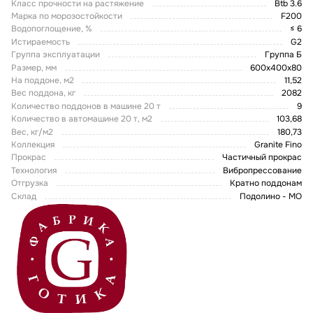
Класс прочности на растяжение
Btb 3.6
Марка по морозостойкости
F200
Водопоглощение, %
≤ 6
Истираемость
G2
Группа эксплуатации
Группа Б
Размер, мм
600х400х80
На поддоне, м2
11,52
Вес поддона, кг
2082
Количество поддонов в машине 20 т
9
Количество в автомашине 20 т, м2
103,68
Вес, кг/м2
180,73
Коллекция
Granite Fino
Прокрас
Частичный прокрас
Технология
Вибропрессование
Отгрузка
Кратно поддонам
Склад
Подолино - МО