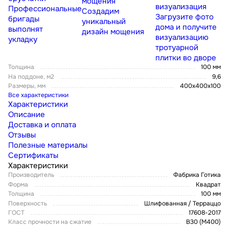
мощения
визуализация
Профессиональные
Создадим
Загрузите фото
бригады
уникальный
дома и получите
выполнят
дизайн мощения
визуализацию
укладку
тротуарной
плитки во дворе
Толщина
100 мм
На поддоне, м2
9,6
Размеры, мм
400x400x100
Все характеристики
Характеристики
Описание
Доставка и оплата
Отзывы
Полезные материалы
Сертификаты
Характеристики
Производитель
Фабрика Готика
Форма
Квадрат
Толщина
100 мм
Поверхность
Шлифованная / Терраццо
ГОСТ
17608-2017
Класс прочности на сжатие
В30 (М400)