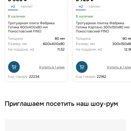
м2
паллет
м2
паллет
В наличии
В наличии
Тротуарная плита Фабрика
Тротуарная плитка Фабрика
Готика 600х400х80 мм
Готика Картано 300х150х80 мм
Покостовский FINO
Покостовский FINO
Толщина
80 мм
Толщина
80 м
Размер, мм
600х400х80
Размер, мм
300х150х8
На поддоне, м2
11,52
На поддоне, м2
12,9
Купить в 1 клик
Купить в 1 кли
Код товара:
22234
Код товара:
22162
Приглашаем посетить наш шоу-рум