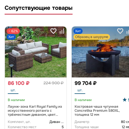
Сопутствующие товары
− 62%
Хит
Хит
Образец в шоуруме
86 100 ₽
99 704 ₽
224 900 ₽
шт.
шт.
В наличии
В наличии
Лаунж-зона Karl Royal Family из
Костровая чаша чугунная
искусственного ротанга с
Concretika Premium S80XL,
трёхместным диваном, цвет
толщина 12 мм
коричневый
Комплект, шт.
Диван
...
Диаметр
80 с
Количество мест
5
Толщина чаши
12 м