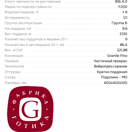
Класс прочности на растяжение
Btb 4.0
Марка по морозостойкости
F200
Водопоглощение, %
≤ 6
Истираемость
G1
Группа эксплуатации
Группа В
На поддоне, м2
9,6
Вес поддона, кг
2130
Количество поддонов в машине 20 т
9
Количество в автомашине 20 т, м2
86,4
Вес, кг/м2
221,88
Коллекция
Granite Fino
Прокрас
Частичный прокрас
Технология
Вибропрессование
Отгрузка
Кратно поддонам
Склад
Подолино - МО
Размеры, мм
400x400x100