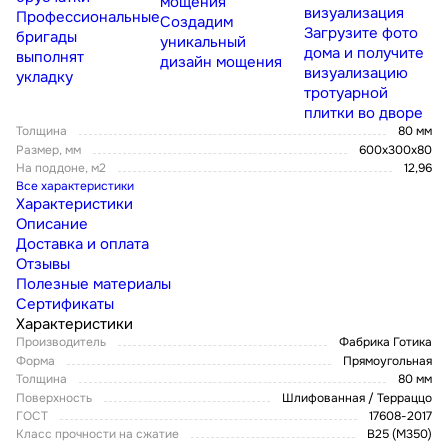
мощения
визуализация
Профессиональные
Создадим
Загрузите фото
бригады
уникальный
дома и получите
выполнят
дизайн мощения
визуализацию
укладку
тротуарной
плитки во дворе
Толщина
80 мм
Размер, мм
600х300х80
На поддоне, м2
12,96
Все характеристики
Характеристики
Описание
Доставка и оплата
Отзывы
Полезные материалы
Сертификаты
Характеристики
Производитель
Фабрика Готика
Форма
Прямоугольная
Толщина
80 мм
Поверхность
Шлифованная / Терраццо
ГОСТ
17608-2017
Класс прочности на сжатие
В25 (М350)