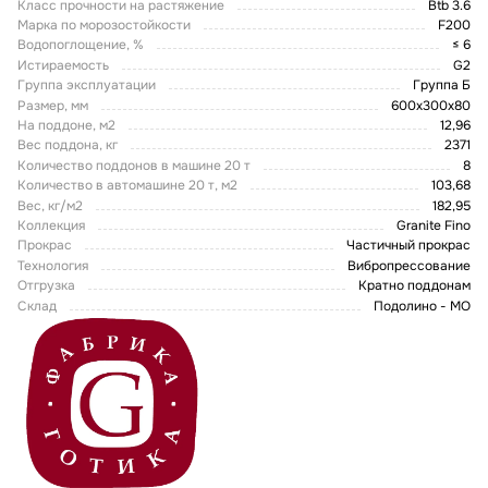
Класс прочности на растяжение
Btb 3.6
Марка по морозостойкости
F200
Водопоглощение, %
≤ 6
Истираемость
G2
Группа эксплуатации
Группа Б
Размер, мм
600х300х80
На поддоне, м2
12,96
Вес поддона, кг
2371
Количество поддонов в машине 20 т
8
Количество в автомашине 20 т, м2
103,68
Вес, кг/м2
182,95
Коллекция
Granite Fino
Прокрас
Частичный прокрас
Технология
Вибропрессование
Отгрузка
Кратно поддонам
Склад
Подолино - МО