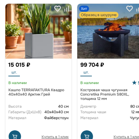
Хит
Образец в шоуруме
15 015 ₽
99 704 ₽
шт.
шт.
В наличии
В наличии
Кашпо TERRAFAKTURA Квадро
Костровая чаша чугунная
40x40x40 Арктик Грей
Concretika Premium S80XL,
толщина 12 мм
Высота
40 см
Диаметр
80 с
Габариты (ДxШxВ)
40x40x40 см
Толщина чаши
12 м
Материал
Файберстоун
Материал
Чугу
Купить в 1 клик
Купить в 1 кли