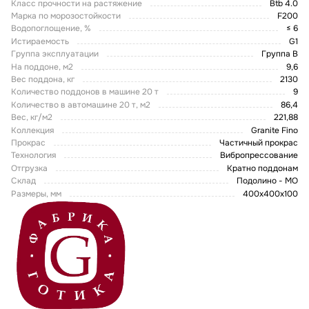
Класс прочности на растяжение
Btb 4.0
Марка по морозостойкости
F200
Водопоглощение, %
≤ 6
Истираемость
G1
Группа эксплуатации
Группа В
На поддоне, м2
9,6
Вес поддона, кг
2130
Количество поддонов в машине 20 т
9
Количество в автомашине 20 т, м2
86,4
Вес, кг/м2
221,88
Коллекция
Granite Fino
Прокрас
Частичный прокрас
Технология
Вибропрессование
Отгрузка
Кратно поддонам
Склад
Подолино - МО
Размеры, мм
400x400x100