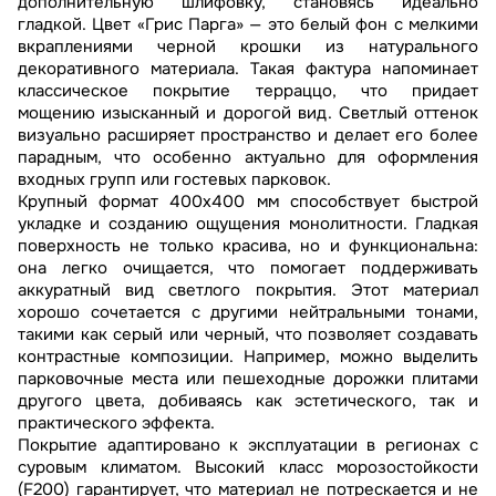
дополнительную шлифовку, становясь идеально
гладкой. Цвет «Грис Парга» — это белый фон с мелкими
вкраплениями черной крошки из натурального
декоративного материала. Такая фактура напоминает
классическое покрытие терраццо, что придает
мощению изысканный и дорогой вид. Светлый оттенок
визуально расширяет пространство и делает его более
парадным, что особенно актуально для оформления
входных групп или гостевых парковок.
Крупный формат 400х400 мм способствует быстрой
укладке и созданию ощущения монолитности. Гладкая
поверхность не только красива, но и функциональна:
она легко очищается, что помогает поддерживать
аккуратный вид светлого покрытия. Этот материал
хорошо сочетается с другими нейтральными тонами,
такими как серый или черный, что позволяет создавать
контрастные композиции. Например, можно выделить
парковочные места или пешеходные дорожки плитами
другого цвета, добиваясь как эстетического, так и
практического эффекта.
Покрытие адаптировано к эксплуатации в регионах с
суровым климатом. Высокий класс морозостойкости
(F200) гарантирует, что материал не потрескается и не