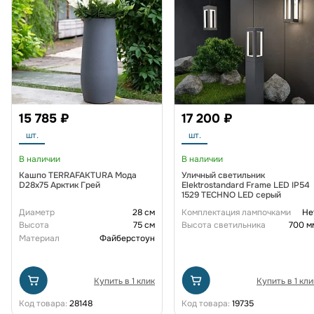
15 785 ₽
17 200 ₽
шт.
шт.
В наличии
В наличии
Кашпо TERRAFAKTURA Мода
Уличный светильник
D28x75 Арктик Грей
Elektrostandard Frame LED IP54
1529 TECHNO LED серый
Диаметр
28 см
Комплектация лампочками
Не
Высота
75 см
Высота светильника
700 м
Материал
Файберстоун
Купить в 1 клик
Купить в 1 кли
Код товара:
28148
Код товара:
19735