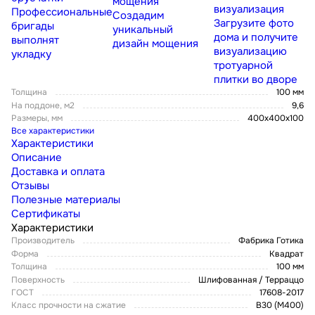
мощения
визуализация
Профессиональные
Создадим
Загрузите фото
бригады
уникальный
дома и получите
выполнят
дизайн мощения
визуализацию
укладку
тротуарной
плитки во дворе
Толщина
100 мм
На поддоне, м2
9,6
Размеры, мм
400x400x100
Все характеристики
Характеристики
Описание
Доставка и оплата
Отзывы
Полезные материалы
Сертификаты
Характеристики
Производитель
Фабрика Готика
Форма
Квадрат
Толщина
100 мм
Поверхность
Шлифованная / Терраццо
ГОСТ
17608-2017
Класс прочности на сжатие
В30 (М400)