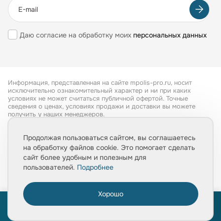
Даю согласие на обработку моих
персональных данных
Информация, представленная на сайте mpolis-pro.ru, носит
исключительно ознакомительный характер и ни при каких
условиях не может считаться публичной офертой. Точные
сведения о ценах, условиях продажи и доставки вы можете
получить у наших менеджеров.
Все права защищены 2026
Продолжая пользоваться сайтом, вы соглашаетесь
на обработку файлов cookie. Это помогает сделать
Обработка персональных данных
сайт более удобным и полезным для
Политика конфиденциальности
пользователей.
Подробнее
Хорошо
0
ПРОЙТИ ТЕСТ
ПРОЙТИ ТЕСТ
«Расчет укладки плитки за 1 минуту»
«Расчет укладки плитки за 1 минуту»
Главная
Товары
Услуги
Медиа
Корзина