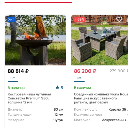
Хит
− 69%
88 814 ₽
86 200 ₽
279 900 
шт.
шт.
5
В наличии
В наличии
Костровая чаша чугунная
Обеденный комплект Fiona Roya
Concretika Premium S80,
Family из искусственного
толщина 12 мм
ротанга, цвет серый
Диаметр
80 см
Комплект, шт.
Кресло (6)
.
Толщина чаши
12 мм
Количество мест
Материал
Чугун
Материал
Искусственный рот