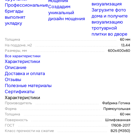
мощения
визуализация
Профессиональные
Создадим
Загрузите фото
бригады
уникальный
дома и получите
выполнят
дизайн мощения
визуализацию
укладку
тротуарной
плитки во дворе
Толщина
60 мм
На поддоне, м2
13,44
Размеры, мм
600x400x60
Все характеристики
Характеристики
Описание
Доставка и оплата
Отзывы
Полезные материалы
Сертификаты
Характеристики
Производитель
Фабрика Готика
Форма
Прямоугольная
Толщина
60 мм
Поверхность
Шлифованная
ГОСТ
17608-2017
Класс прочности на сжатие
В25 (М350)