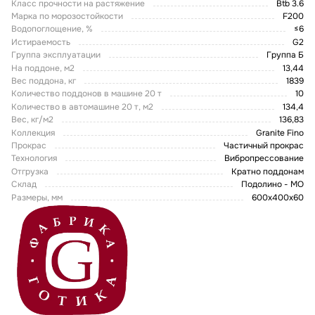
Класс прочности на растяжение
Btb 3.6
Марка по морозостойкости
F200
Водопоглощение, %
≤6
Истираемость
G2
Группа эксплуатации
Группа Б
На поддоне, м2
13,44
Вес поддона, кг
1839
Количество поддонов в машине 20 т
10
Количество в автомашине 20 т, м2
134,4
Вес, кг/м2
136,83
Коллекция
Granite Fino
Прокрас
Частичный прокрас
Технология
Вибропрессование
Отгрузка
Кратно поддонам
Склад
Подолино - МО
Размеры, мм
600x400x60