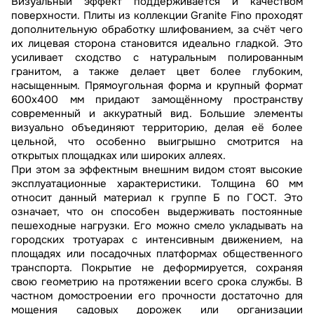
Визуальный эффект поддерживается и качеством
поверхности. Плиты из коллекции Granite Fino проходят
дополнительную обработку шлифованием, за счёт чего
их лицевая сторона становится идеально гладкой. Это
усиливает сходство с натуральным полированным
гранитом, а также делает цвет более глубоким,
насыщенным. Прямоугольная форма и крупный формат
600х400 мм придают замощённому пространству
современный и аккуратный вид. Большие элементы
визуально объединяют территорию, делая её более
цельной, что особенно выигрышно смотрится на
открытых площадках или широких аллеях.
При этом за эффектным внешним видом стоят высокие
эксплуатационные характеристики. Толщина 60 мм
относит данный материал к группе Б по ГОСТ. Это
означает, что он способен выдерживать постоянные
пешеходные нагрузки. Его можно смело укладывать на
городских тротуарах с интенсивным движением, на
площадях или посадочных платформах общественного
транспорта. Покрытие не деформируется, сохраняя
свою геометрию на протяжении всего срока службы. В
частном домостроении его прочности достаточно для
мощения садовых дорожек или организации