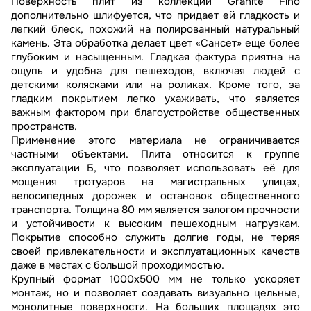
Поверхность плит из коллекции Granite Fino
дополнительно шлифуется, что придает ей гладкость и
легкий блеск, похожий на полированный натуральный
камень. Эта обработка делает цвет «Сансет» еще более
глубоким и насыщенным. Гладкая фактура приятна на
ощупь и удобна для пешеходов, включая людей с
детскими колясками или на роликах. Кроме того, за
гладким покрытием легко ухаживать, что является
важным фактором при благоустройстве общественных
пространств.
Применение этого материала не ограничивается
частными объектами. Плита относится к группе
эксплуатации Б, что позволяет использовать её для
мощения тротуаров на магистральных улицах,
велосипедных дорожек и остановок общественного
транспорта. Толщина 80 мм является залогом прочности
и устойчивости к высоким пешеходным нагрузкам.
Покрытие способно служить долгие годы, не теряя
своей привлекательности и эксплуатационных качеств
даже в местах с большой проходимостью.
Крупный формат 1000x500 мм не только ускоряет
монтаж, но и позволяет создавать визуально цельные,
монолитные поверхности. На больших площадях это