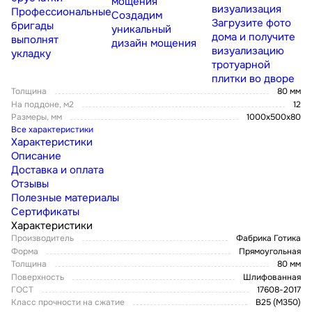
мощения
визуализация
Профессиональные
Создадим
Загрузите фото
бригады
уникальный
дома и получите
выполнят
дизайн мощения
визуализацию
укладку
тротуарной
плитки во дворе
Толщина
80 мм
На поддоне, м2
12
Размеры, мм
1000x500x80
Все характеристики
Характеристики
Описание
Доставка и оплата
Отзывы
Полезные материалы
Сертификаты
Характеристики
Производитель
Фабрика Готика
Форма
Прямоугольная
Толщина
80 мм
Поверхность
Шлифованная
ГОСТ
17608-2017
Класс прочности на сжатие
В25 (М350)