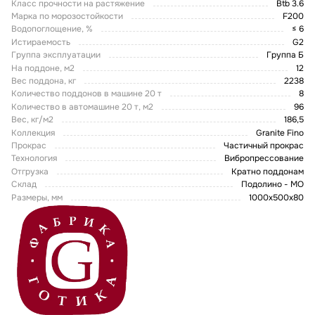
Класс прочности на растяжение
Btb 3.6
Марка по морозостойкости
F200
Водопоглощение, %
≤ 6
Истираемость
G2
Группа эксплуатации
Группа Б
На поддоне, м2
12
Вес поддона, кг
2238
Количество поддонов в машине 20 т
8
Количество в автомашине 20 т, м2
96
Вес, кг/м2
186,5
Коллекция
Granite Fino
Прокрас
Частичный прокрас
Технология
Вибропрессование
Отгрузка
Кратно поддонам
Склад
Подолино - МО
Размеры, мм
1000x500x80