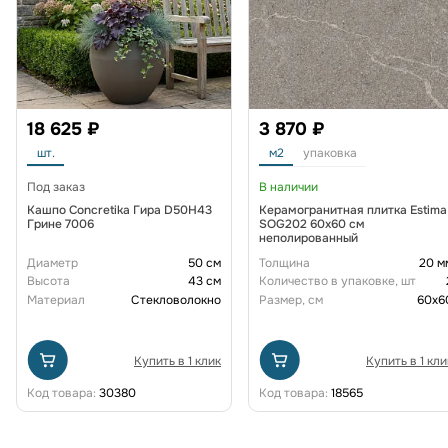
18 625 ₽
3 870 ₽
шт.
м2
упаковка
Под заказ
В наличии
Кашпо Concretika Гира D50H43
Керамогранитная плитка Estima
Грине 7006
SOG202 60х60 см
неполированный
Диаметр
50 см
Толщина
20 м
Высота
43 см
Количество в упаковке, шт
Материал
Стекловолокно
Размер, см
60x6
Купить в 1 клик
Купить в 1 кли
Код товара:
30380
Код товара:
18565