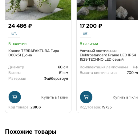
24 486 ₽
17 200 ₽
шт.
шт.
В наличии
В наличии
Кашпо TERRAFAKTURA Гира
Уличный светильник
D60х51 Дюна
Elektrostandard Frame LED IP54
1529 TECHNO LED серый
Диаметр
60 см
Комплектация лампочками
Не
Высота
51 см
Высота светильника
700 м
Материал
Файберстоун
Купить в 1 клик
Купить в 1 кли
Код товара:
28106
Код товара:
19735
Похожие товары