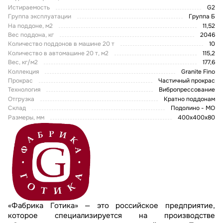
Истираемость
G2
Группа эксплуатации
Группа Б
На поддоне, м2
11,52
Вес поддона, кг
2046
Количество поддонов в машине 20 т
10
Количество в автомашине 20 т, м2
115,2
Вес, кг/м2
177,6
Коллекция
Granite Fino
Прокрас
Частичный прокрас
Технология
Вибропрессование
Отгрузка
Кратно поддонам
Склад
Подолино - МО
Размеры, мм
400х400х80
«Фабрика Готика» — это российское предприятие,
которое специализируется на производстве