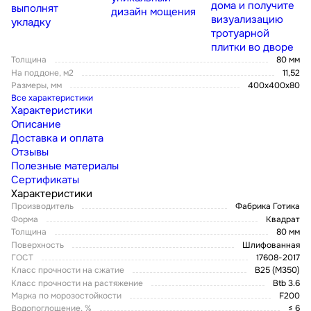
дома и получите
выполнят
дизайн мощения
визуализацию
укладку
тротуарной
плитки во дворе
Толщина
80 мм
На поддоне, м2
11,52
Размеры, мм
400х400х80
Все характеристики
Характеристики
Описание
Доставка и оплата
Отзывы
Полезные материалы
Сертификаты
Характеристики
Производитель
Фабрика Готика
Форма
Квадрат
Толщина
80 мм
Поверхность
Шлифованная
ГОСТ
17608-2017
Класс прочности на сжатие
В25 (М350)
Класс прочности на растяжение
Btb 3.6
Марка по морозостойкости
F200
Водопоглощение, %
≤ 6