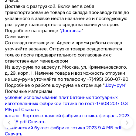
2 часа.
Доставка с разгрузкой. Включает в себя
транспортирование товара со склада производителя до
указанного в заявке места назначения и последующую
разгрузку транспортного средства манипулятором.
Подробнее на странице "
Доставка
"
Самовывоз
Со склада поставщика. Адрес и время работы склада
уточняйте заранее. Отгрузка товара осуществляется
только после предварительного согласования с
ответственным менеджером
Из шоу-рума по адресу г. Москва, ул. Кржижановского,
д. 29, корп. 1. Наличие товара и возможность отгрузки
из шоу-рума уточняйте по телефону +7(495) 660-07-90.
Подробнее о работе шоу-рума на странице "
Шоу–рум
"
Полезные материалы
условия использывания плит бетонных тротуарных
изготовленных фабрикой готика по гост-17608 2017
0.3
МБ
pdf
Скачать
каталог бортовых камней фабрика готика. февраль 2023
9.1 МБ
pdf
Скачать
технический буклет фабрика готика 2023
9.4 МБ
pdf
Скачать