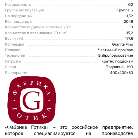
Истираемость
G2
Группа эксплуатации
Группа Б
На поддоне, м2
11,52
Вес поддона, кг
2046
Количество поддонов в машине 20 т
10
Количество в автомашине 20 т, м2
115,2
Вес, кг/м2
177,6
Коллекция
Granite Fino
Прокрас
Частичный прокрас
Технология
Вибропрессование
Отгрузка
Кратно поддонам
Склад
Подолино - МО
Размеры, мм
400х400х80
«Фабрика Готика» — это российское предприятие,
которое специализируется на производстве