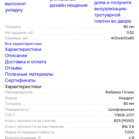
дома и получите
выполнят
дизайн мощения
визуализацию
укладку
тротуарной
плитки во дворе
Толщина
80 мм
На поддоне, м2
11,52
Размеры, мм
400х400х80
Все характеристики
Характеристики
Описание
Доставка и оплата
Отзывы
Полезные материалы
Сертификаты
Характеристики
Производитель
Фабрика Готика
Форма
Квадрат
Толщина
80 мм
Поверхность
Шлифованная
ГОСТ
17608-2017
Класс прочности на сжатие
В25 (М350)
Класс прочности на растяжение
Btb 3.6
Марка по морозостойкости
F200
Водопоглощение, %
≤ 6