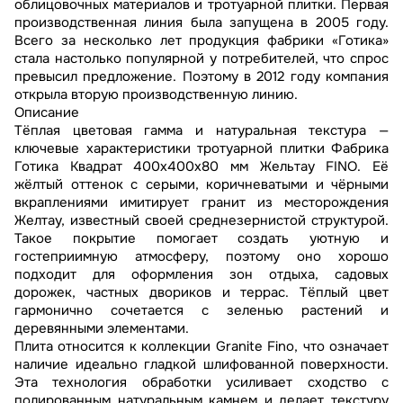
облицовочных материалов и тротуарной плитки. Первая
производственная линия была запущена в 2005 году.
Всего за несколько лет продукция фабрики «Готика»
стала настолько популярной у потребителей, что спрос
превысил предложение. Поэтому в 2012 году компания
открыла вторую производственную линию.
Описание
Тёплая цветовая гамма и натуральная текстура —
ключевые характеристики тротуарной плитки Фабрика
Готика Квадрат 400х400х80 мм Жельтау FINO. Её
жёлтый оттенок с серыми, коричневатыми и чёрными
вкраплениями имитирует гранит из месторождения
Желтау, известный своей среднезернистой структурой.
Такое покрытие помогает создать уютную и
гостеприимную атмосферу, поэтому оно хорошо
подходит для оформления зон отдыха, садовых
дорожек, частных двориков и террас. Тёплый цвет
гармонично сочетается с зеленью растений и
деревянными элементами.
Плита относится к коллекции Granite Fino, что означает
наличие идеально гладкой шлифованной поверхности.
Эта технология обработки усиливает сходство с
полированным натуральным камнем и делает текстуру