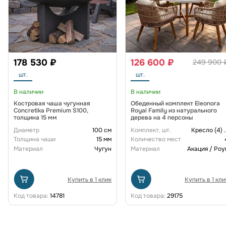
178 530 ₽
126 600 ₽
249 900 
шт.
шт.
В наличии
В наличии
Костровая чаша чугунная
Обеденный комплект Eleonora
Concretika Premium S100,
Royal Family из натурального
толщина 15 мм
дерева на 4 персоны
Диаметр
100 см
Комплект, шт.
Кресло (4)
.
Толщина чаши
15 мм
Количество мест
Материал
Чугун
Материал
Акация / Роу
Купить в 1 клик
Купить в 1 кли
Код товара:
14781
Код товара:
29175