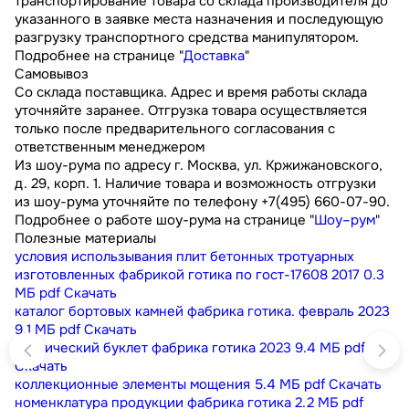
транспортирование товара со склада производителя до
указанного в заявке места назначения и последующую
разгрузку транспортного средства манипулятором.
Подробнее на странице "
Доставка
"
Самовывоз
Со склада поставщика. Адрес и время работы склада
уточняйте заранее. Отгрузка товара осуществляется
только после предварительного согласования с
ответственным менеджером
Из шоу-рума по адресу г. Москва, ул. Кржижановского,
д. 29, корп. 1. Наличие товара и возможность отгрузки
из шоу-рума уточняйте по телефону +7(495) 660-07-90.
Подробнее о работе шоу-рума на странице "
Шоу–рум
"
Полезные материалы
условия использывания плит бетонных тротуарных
изготовленных фабрикой готика по гост-17608 2017
0.3
МБ
pdf
Скачать
каталог бортовых камней фабрика готика. февраль 2023
9.1 МБ
pdf
Скачать
технический буклет фабрика готика 2023
9.4 МБ
pdf
Скачать
коллекционные элементы мощения
5.4 МБ
pdf
Скачать
номенклатура продукции фабрика готика
2.2 МБ
pdf