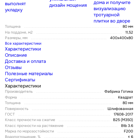
дома и получите
выполнят
дизайн мощения
визуализацию
укладку
тротуарной
плитки во дворе
Толщина
80 мм
На поддоне, м2
11,52
Размеры, мм
400х400х80
Все характеристики
Характеристики
Описание
Доставка и оплата
Отзывы
Полезные материалы
Сертификаты
Характеристики
Производитель
Фабрика Готика
Форма
Квадрат
Толщина
80 мм
Поверхность
Шлифованная
ГОСТ
17608-2017
Класс прочности на сжатие
В25 (М350)
Класс прочности на растяжение
Btb 3.6
Марка по морозостойкости
F200
Водопоглощение, %
≤ 6