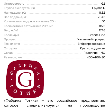
Истираемость
G2
Группа эксплуатации
Группа Б
На поддоне, м2
11,52
Вес поддона, кг
2046
Количество поддонов в машине 20 т
10
Количество в автомашине 20 т, м2
115,2
Вес, кг/м2
177,6
Коллекция
Granite Fino
Прокрас
Частичный прокрас
Технология
Вибропрессование
Отгрузка
Кратно поддонам
Склад
Подолино - МО
Размеры, мм
400х400х80
«Фабрика Готика» — это российское предприятие,
которое специализируется на производстве