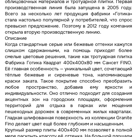
облицовочных материалов и тротуарной плитки. Первая
производственная линия была запущена в 2005 году.
Всего за несколько лет продукция фабрики «Готика»
стала настолько популярной у потребителей, что спрос
превысил предложение. Поэтому в 2012 году компания
открыла вторую производственную линию.
Описание
Когда стандартные серые или бежевые оттенки кажутся
слишком сдержанными, на помощь приходят более
смелые цветовые решения, такие как тротуарная плитка
Фабрика Готика Квадрат 400х400х80 мм Сансет FINO.
Её главная особенность — уникальный цвет, сочетающий
тёплые бежевые и сиреневые тона, напоминающие
краски заката. Такое покрытие способно преобразить
любое пространство, добавив ему яркости и
индивидуальности. Оно отлично подходит для создания
акцентных зон на городских площадях, оформления
территорий для отдыха в парках или мощения
пешеходных дорожек в современных жилых кварталах.
Гладкая шлифованная поверхность из коллекции Granite
Fino делает цвет ещё более глубоким и насыщенным.
Крупный размер плиты 400х400 мм позволяет в полной
мере раскрыть красоту её оттенка. На большой площади