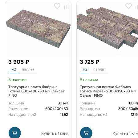
3 905 ₽
3 725 ₽
м2
паллет
м2
паллет
В наличии
В наличии
Тротуарная плита Фабрика
Тротуарная плитка Фабрика
Готика 600х400х80 мм Сансет
Готика Картано 300х150х80 мм
FINO
Сансет FINO
Толщина
80 мм
Толщина
80 м
Размер, мм
600х400х80
Размер, мм
300х150х8
На поддоне, м2
11,52
На поддоне, м2
12,9
Купить в 1 клик
Купить в 1 кли