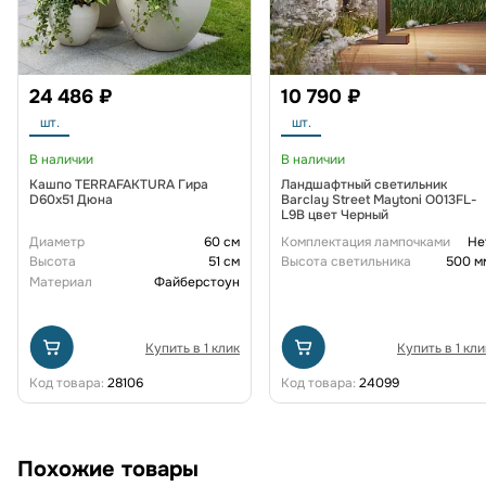
24 486 ₽
10 790 ₽
шт.
шт.
В наличии
В наличии
Кашпо TERRAFAKTURA Гира
Ландшафтный светильник
D60х51 Дюна
Barclay Street Maytoni O013FL-
L9B цвет Черный
Диаметр
60 см
Комплектация лампочками
Не
Высота
51 см
Высота светильника
500 м
Материал
Файберстоун
Купить в 1 клик
Купить в 1 кли
Код товара:
28106
Код товара:
24099
Похожие товары