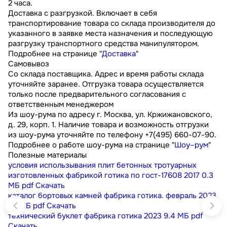
2 часа.
Доставка с разгрузкой. Включает в себя
транспортирование товара со склада производителя до
указанного в заявке места назначения и последующую
разгрузку транспортного средства манипулятором.
Подробнее на странице "
Доставка
"
Самовывоз
Со склада поставщика. Адрес и время работы склада
уточняйте заранее. Отгрузка товара осуществляется
только после предварительного согласования с
ответственным менеджером
Из шоу-рума по адресу г. Москва, ул. Кржижановского,
д. 29, корп. 1. Наличие товара и возможность отгрузки
из шоу-рума уточняйте по телефону +7(495) 660-07-90.
Подробнее о работе шоу-рума на странице "
Шоу–рум
"
Полезные материалы
условия использывания плит бетонных тротуарных
изготовленных фабрикой готика по гост-17608 2017
0.3
МБ
pdf
Скачать
каталог бортовых камней фабрика готика. февраль 2023
9.1 МБ
pdf
Скачать
технический буклет фабрика готика 2023
9.4 МБ
pdf
Скачать