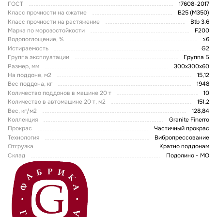
ГОСТ
17608-2017
Класс прочности на сжатие
В25 (М350)
Класс прочности на растяжение
Btb 3.6
Марка по морозостойкости
F200
Водопоглощение, %
≤6
Истираемость
G2
Группа эксплуатации
Группа Б
Размер, мм
300х300х60
На поддоне, м2
15,12
Вес поддона, кг
1948
Количество поддонов в машине 20 т
10
Количество в автомашине 20 т, м2
151,2
Вес, кг/м2
128,84
Коллекция
Granite Finerro
Прокрас
Частичный прокрас
Технология
Вибропрессование
Отгрузка
Кратно поддонам
Склад
Подолино - МО