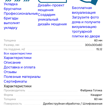
Укладка
Дизайн-проект
Бесплатная
брусчатки
мощения
визуализация
Профессиональные
Создадим
Загрузите фото
бригады
уникальный
дома и получите
выполнят
дизайн мощения
визуализацию
укладку
тротуарной
плитки во дворе
Толщина
60 мм
Размер, мм
300х300х60
На поддоне, м2
15,12
Все характеристики
Характеристики
Описание
Доставка и оплата
Отзывы
Полезные материалы
Сертификаты
Характеристики
Производитель
Фабрика Готика
Форма
Квадрат
Толщина
60 мм
Поверхность
Дробеструйная обработка / Шлифованная