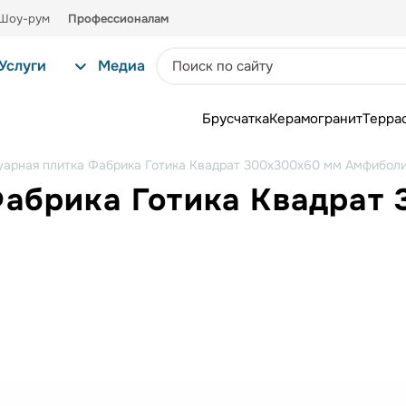
Шоу-рум
Профессионалам
Услуги
Медиа
Брусчатка
Керамогранит
Терра
уарная плитка Фабрика Готика Квадрат 300х300х60 мм Амфибол
Фабрика Готика Квадрат