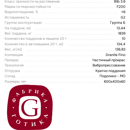
Класс прочности на растяжение
Btb 3.6
Марка по морозостойкости
F200
Водопоглощение, %
≤6
Истираемость
G2
Группа эксплуатации
Группа Б
На поддоне, м2
13,44
Вес поддона, кг
1839
Количество поддонов в машине 20 т
10
Количество в автомашине 20 т, м2
134,4
Вес, кг/м2
136,83
Коллекция
Granite Fino
Прокрас
Частичный прокрас
Технология
Вибропрессование
Отгрузка
Кратно поддонам
Склад
Подолино - МО
Размеры, мм
600x400x60