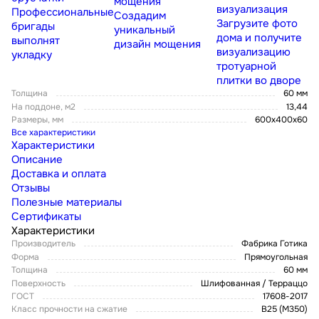
мощения
визуализация
Профессиональные
Создадим
Загрузите фото
бригады
уникальный
дома и получите
выполнят
дизайн мощения
визуализацию
укладку
тротуарной
плитки во дворе
Толщина
60 мм
На поддоне, м2
13,44
Размеры, мм
600x400x60
Все характеристики
Характеристики
Описание
Доставка и оплата
Отзывы
Полезные материалы
Сертификаты
Характеристики
Производитель
Фабрика Готика
Форма
Прямоугольная
Толщина
60 мм
Поверхность
Шлифованная / Терраццо
ГОСТ
17608-2017
Класс прочности на сжатие
В25 (М350)