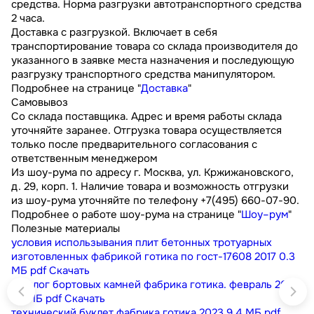
средства. Норма разгрузки автотранспортного средства
2 часа.
Доставка с разгрузкой. Включает в себя
транспортирование товара со склада производителя до
указанного в заявке места назначения и последующую
разгрузку транспортного средства манипулятором.
Подробнее на странице "
Доставка
"
Самовывоз
Со склада поставщика. Адрес и время работы склада
уточняйте заранее. Отгрузка товара осуществляется
только после предварительного согласования с
ответственным менеджером
Из шоу-рума по адресу г. Москва, ул. Кржижановского,
д. 29, корп. 1. Наличие товара и возможность отгрузки
из шоу-рума уточняйте по телефону +7(495) 660-07-90.
Подробнее о работе шоу-рума на странице "
Шоу–рум
"
Полезные материалы
условия использывания плит бетонных тротуарных
изготовленных фабрикой готика по гост-17608 2017
0.3
МБ
pdf
Скачать
каталог бортовых камней фабрика готика. февраль 2023
9.1 МБ
pdf
Скачать
технический буклет фабрика готика 2023
9.4 МБ
pdf