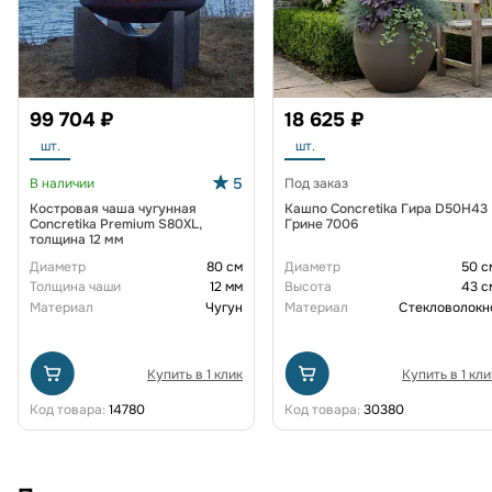
99 704 ₽
18 625 ₽
шт.
шт.
5
В наличии
Под заказ
Костровая чаша чугунная
Кашпо Concretika Гира D50H43
Concretika Premium S80XL,
Грине 7006
толщина 12 мм
Диаметр
80 см
Диаметр
50 с
Толщина чаши
12 мм
Высота
43 с
Материал
Чугун
Материал
Стекловолокн
Купить в 1 клик
Купить в 1 кли
Код товара:
14780
Код товара:
30380