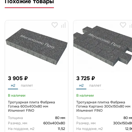
Похожие товары
3 905 ₽
3 725 ₽
м2
паллет
м2
паллет
В наличии
В наличии
Тротуарная плита Фабрика
Тротуарная плитка Фабрика
Готика 600х400х80 мм
Готика Картано 300х150х80 мм
Ильменит FINO
Ильменит FINO
Толщина
80 мм
Толщина
80 м
Размер, мм
600х400х80
Размер, мм
300х150х8
На поддоне, м2
11,52
На поддоне, м2
12,9