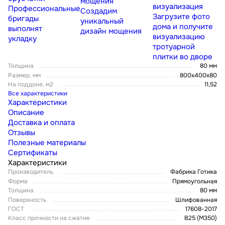
мощения
визуализация
Профессиональные
Создадим
Загрузите фото
бригады
уникальный
дома и получите
выполнят
дизайн мощения
визуализацию
укладку
тротуарной
плитки во дворе
Толщина
80 мм
Размер, мм
800x400x80
На поддоне, м2
11,52
Все характеристики
Характеристики
Описание
Доставка и оплата
Отзывы
Полезные материалы
Сертификаты
Характеристики
Производитель
Фабрика Готика
Форма
Прямоугольная
Толщина
80 мм
Поверхность
Шлифованная
ГОСТ
17608-2017
Класс прочности на сжатие
В25 (М350)