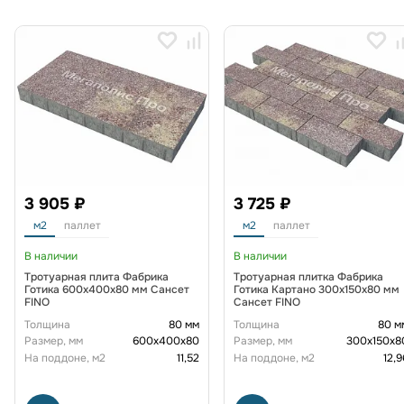
3 905 ₽
3 725 ₽
м2
паллет
м2
паллет
В наличии
В наличии
Тротуарная плита Фабрика
Тротуарная плитка Фабрика
Готика 600х400х80 мм Сансет
Готика Картано 300х150х80 мм
FINO
Сансет FINO
Толщина
80 мм
Толщина
80 м
Размер, мм
600х400х80
Размер, мм
300х150х8
На поддоне, м2
11,52
На поддоне, м2
12,9