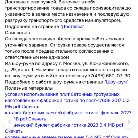
Доставка с разгрузкой. Включает в себя
транспортирование товара со склада производителя до
указанного в заявке места назначения и последующую
разгрузку транспортного средства манипулятором.
Подробнее на странице "
Доставка
"
Самовывоз
Со склада поставщика. Адрес и время работы склада
уточняйте заранее. Отгрузка товара осуществляется
только после предварительного согласования с
ответственным менеджером
Из шоу-рума по адресу г. Москва, ул. Кржижановского,
д. 29, корп. 1. Наличие товара и возможность отгрузки
из шоу-рума уточняйте по телефону +7(495) 660-07-90.
Подробнее о работе шоу-рума на странице "
Шоу–рум
"
Полезные материалы
условия использывания плит бетонных тротуарных
изготовленных фабрикой готика по гост-17608 2017
0.3
МБ
pdf
Скачать
каталог бортовых камней фабрика готика. февраль 2023
9.1 МБ
pdf
Скачать
технический буклет фабрика готика 2023
9.4 МБ
pdf
Скачать
коллекционные элементы мощения
5.4 МБ
pdf
Скачать