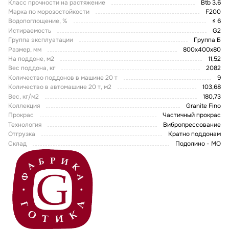
Класс прочности на растяжение
Btb 3.6
Марка по морозостойкости
F200
Водопоглощение, %
≤ 6
Истираемость
G2
Группа эксплуатации
Группа Б
Размер, мм
800x400x80
На поддоне, м2
11,52
Вес поддона, кг
2082
Количество поддонов в машине 20 т
9
Количество в автомашине 20 т, м2
103,68
Вес, кг/м2
180,73
Коллекция
Granite Fino
Прокрас
Частичный прокрас
Технология
Вибропрессование
Отгрузка
Кратно поддонам
Склад
Подолино - МО