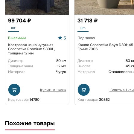
99 704 ₽
31 713 ₽
шт.
шт.
5
В наличии
Под заказ
Костровая чаша чугунная
Кашпо Concretika Боул D80H45
Concretika Premium S80XL,
Грине 7006
толщина 12 мм
Диаметр
80 см
Диаметр
80 с
Толщина чаши
12 мм
Высота
45 с
Материал
Чугун
Материал
Стекловолокн
Купить в 1 клик
Купить в 1 кли
Код товара:
14780
Код товара:
30362
Похожие товары