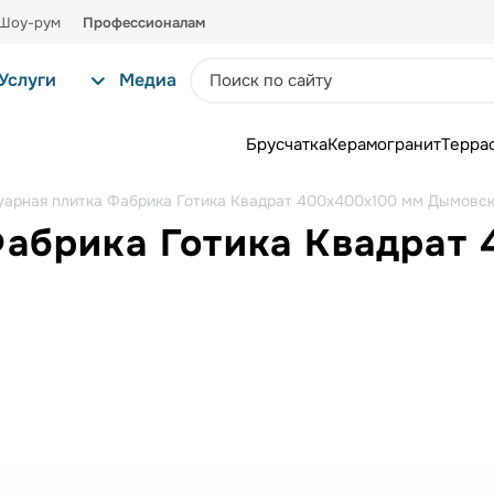
Шоу-рум
Профессионалам
Услуги
Медиа
Брусчатка
Керамогранит
Терра
уарная плитка Фабрика Готика Квадрат 400х400х100 мм Дымовс
Фабрика Готика Квадрат