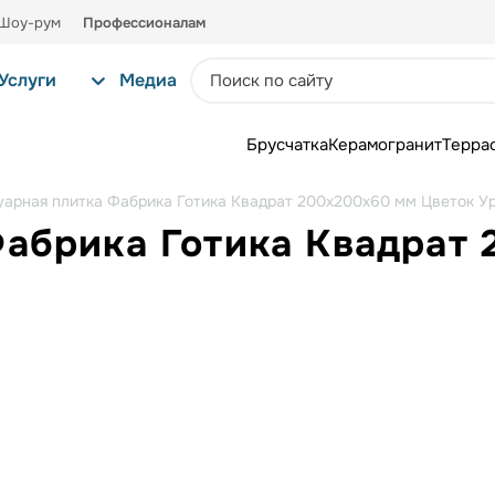
Шоу-рум
Профессионалам
Услуги
Медиа
Брусчатка
Керамогранит
Терра
уарная плитка Фабрика Готика Квадрат 200х200х60 мм Цветок У
Фабрика Готика Квадрат