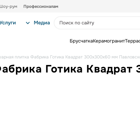
Шоу-рум
Профессионалам
Услуги
Медиа
Брусчатка
Керамогранит
Терра
уарная плитка Фабрика Готика Квадрат 300х300х60 мм Павловск
Фабрика Готика Квадрат