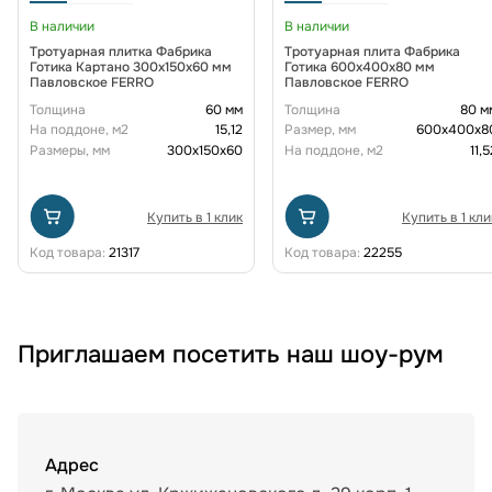
В наличии
В наличии
Тротуарная плитка Фабрика
Тротуарная плита Фабрика
Готика Картано 300х150х60 мм
Готика 600х400х80 мм
Павловское FERRO
Павловское FERRO
Толщина
60 мм
Толщина
80 м
На поддоне, м2
15,12
Размер, мм
600х400х8
Размеры, мм
300х150х60
На поддоне, м2
11,5
Купить в 1 клик
Купить в 1 кли
Код товара:
21317
Код товара:
22255
Приглашаем посетить наш шоу-рум
Адрес