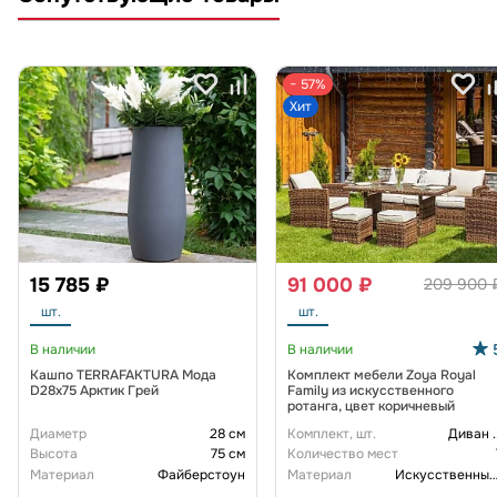
− 57%
Хит
15 785 ₽
91 000 ₽
209 900 
шт.
шт.
В наличии
В наличии
Кашпо TERRAFAKTURA Мода
Комплект мебели Zoya Royal
D28x75 Арктик Грей
Family из искусственного
ротанга, цвет коричневый
Диаметр
28 см
Комплект, шт.
Диван
.
Высота
75 см
Количество мест
Материал
Файберстоун
Материал
Искусственный рот