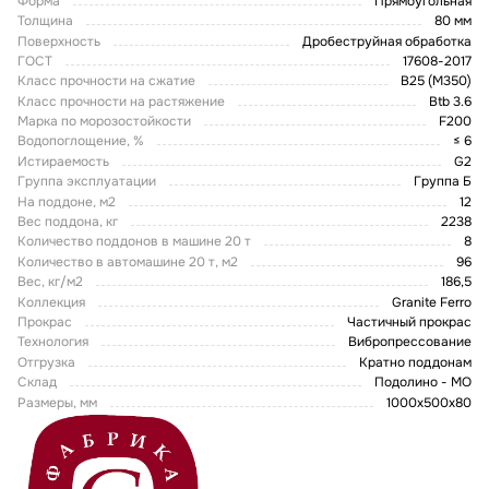
Форма
Прямоугольная
Толщина
80 мм
Поверхность
Дробеструйная обработка
ГОСТ
17608-2017
Класс прочности на сжатие
В25 (М350)
Класс прочности на растяжение
Btb 3.6
Марка по морозостойкости
F200
Водопоглощение, %
≤ 6
Истираемость
G2
Группа эксплуатации
Группа Б
На поддоне, м2
12
Вес поддона, кг
2238
Количество поддонов в машине 20 т
8
Количество в автомашине 20 т, м2
96
Вес, кг/м2
186,5
Коллекция
Granite Ferro
Прокрас
Частичный прокрас
Технология
Вибропрессование
Отгрузка
Кратно поддонам
Склад
Подолино - МО
Размеры, мм
1000x500x80