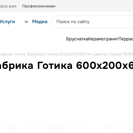
Шоу-рум
Профессионалам
Услуги
Медиа
Брусчатка
Керамогранит
Терра
уарная плита Фабрика Готика 600х200х60 мм Цветок Урала FER
абрика Готика 600х200х