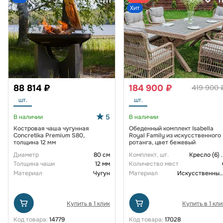
Хит
88 814 ₽
184 900 ₽
419 900 
шт.
шт.
5
В наличии
В наличии
Костровая чаша чугунная
Обеденный комплект Isabella
Concretika Premium S80,
Royal Family из искусственного
толщина 12 мм
ротанга, цвет бежевый
Диаметр
80 см
Комплект, шт.
Кресло (6)
.
Толщина чаши
12 мм
Количество мест
Материал
Чугун
Материал
Искусственный рот
Купить в 1 клик
Купить в 1 кли
Код товара:
14779
Код товара:
17028