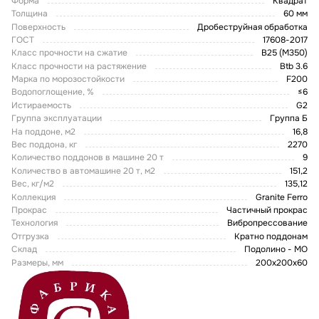
Форма
Квадрат
Толщина
60 мм
Поверхность
Дробеструйная обработка
ГОСТ
17608-2017
Класс прочности на сжатие
В25 (М350)
Класс прочности на растяжение
Btb 3.6
Марка по морозостойкости
F200
Водопоглощение, %
≤6
Истираемость
G2
Группа эксплуатации
Группа Б
На поддоне, м2
16,8
Вес поддона, кг
2270
Количество поддонов в машине 20 т
9
Количество в автомашине 20 т, м2
151,2
Вес, кг/м2
135,12
Коллекция
Granite Ferro
Прокрас
Частичный прокрас
Технология
Вибропрессование
Отгрузка
Кратно поддонам
Склад
Подолино - МО
Размеры, мм
200х200х60