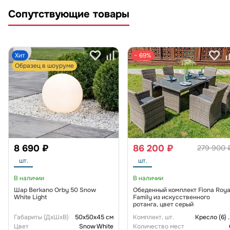
Сопутствующие товары
Хит
− 69%
Образец в шоуруме
8 690 ₽
86 200 ₽
279 900 
шт.
шт.
В наличии
В наличии
Шар Berkano Orby 50 Snow
Обеденный комплект Fiona Roya
White Light
Family из искусственного
ротанга, цвет серый
Габариты (ДxШxВ)
50x50x45 см
Комплект, шт.
Кресло (6)
.
Цвет
Snow White
Количество мест