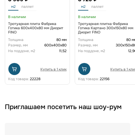
м2
паллет
м2
паллет
В наличии
В наличии
Тротуарная плита Фабрика
Тротуарная плитка Фабрика
Готика 600х400х80 мм Диорит
Готика Картано 300х150х80 мм
FINO
Диорит FINO
Толщина
80 мм
Толщина
80 м
Размер, мм
600х400х80
Размер, мм
300х150х8
На поддоне, м2
11,52
На поддоне, м2
12,9
Купить в 1 клик
Купить в 1 кли
Код товара:
22228
Код товара:
22156
Приглашаем посетить наш шоу-рум