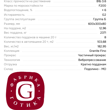
Класс прочности на растяжение
Btb 3.6
Марка по морозостойкости
F200
Водопоглощение, %
≤ 6
Истираемость
G2
Группа эксплуатации
Группа Б
Размер, мм
600х300х80
На поддоне, м2
12,96
Вес поддона, кг
2371
Количество поддонов в машине 20 т
8
Количество в автомашине 20 т, м2
103,68
Вес, кг/м2
182,95
Коллекция
Granite Fino
Прокрас
Частичный прокрас
Технология
Вибропрессование
Отгрузка
Кратно поддонам
Склад
Подолино - МО