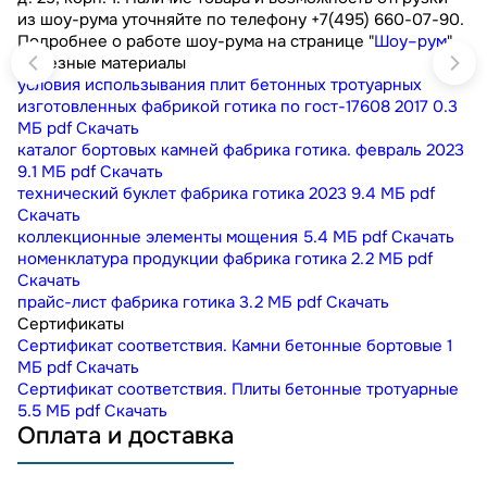
из шоу-рума уточняйте по телефону +7(495) 660-07-90.
Подробнее о работе шоу-рума на странице "
Шоу–рум
"
Полезные материалы
условия использывания плит бетонных тротуарных
изготовленных фабрикой готика по гост-17608 2017
0.3
МБ
pdf
Скачать
каталог бортовых камней фабрика готика. февраль 2023
9.1 МБ
pdf
Скачать
технический буклет фабрика готика 2023
9.4 МБ
pdf
Скачать
коллекционные элементы мощения
5.4 МБ
pdf
Скачать
номенклатура продукции фабрика готика
2.2 МБ
pdf
Скачать
прайс-лист фабрика готика
3.2 МБ
pdf
Скачать
Сертификаты
Сертификат соответствия. Камни бетонные бортовые
1
МБ
pdf
Скачать
Сертификат соответствия. Плиты бетонные тротуарные
5.5 МБ
pdf
Скачать
Оплата и доставка