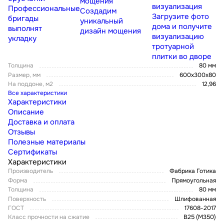
мощения
визуализация
Профессиональные
Создадим
Загрузите фото
бригады
уникальный
дома и получите
выполнят
дизайн мощения
визуализацию
укладку
тротуарной
плитки во дворе
Толщина
80 мм
Размер, мм
600х300х80
На поддоне, м2
12,96
Все характеристики
Характеристики
Описание
Доставка и оплата
Отзывы
Полезные материалы
Сертификаты
Характеристики
Производитель
Фабрика Готика
Форма
Прямоугольная
Толщина
80 мм
Поверхность
Шлифованная
ГОСТ
17608-2017
Класс прочности на сжатие
В25 (М350)