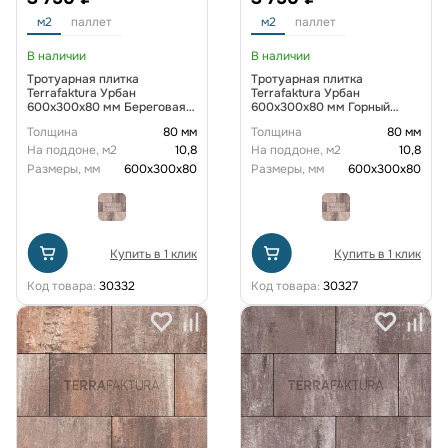
м2
паллет
м2
паллет
В наличии
В наличии
Тротуарная плитка
Тротуарная плитка
Terrafaktura Урбан
Terrafaktura Урбан
600x300x80 мм Береговая
600x300x80 мм Горный
дюна
диабаз
Толщина
80 мм
Толщина
80 мм
На поддоне, м2
10,8
На поддоне, м2
10,8
Размеры, мм
600х300х80
Размеры, мм
600х300х80
Купить в 1 клик
Купить в 1 клик
Код товара:
30332
Код товара:
30327