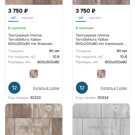
3 750 ₽
3 750 ₽
м2
паллет
м2
паллет
В наличии
В наличии
Тротуарная плитка
Тротуарная плитка
Terrafaktura Урбан
Terrafaktura Урбан
600x300x80 мм Жженая
600x300x80 мм Каменный
глина
кварцит
Толщина
80 мм
Толщина
80 мм
На поддоне, м2
10,8
На поддоне, м2
10,8
Размеры, мм
600х300х80
Размеры, мм
600х300х80
Купить в 1 клик
Купить в 1 клик
Код товара:
30333
Код товара:
30334