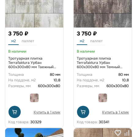
3 750 ₽
3 750 ₽
м2
паллет
м2
паллет
В наличии
В наличии
Тротуарная плитка
Тротуарная плитка
Terrafaktura Урбан
Terrafaktura Урбан
600x300x80 мм Таежный
600x300x80 мм Темный
ягель
пласт
Толщина
80 мм
Толщина
80 мм
На поддоне, м2
10,8
На поддоне, м2
10,8
Размеры, мм
600х300х80
Размеры, мм
600х300х80
Купить в 1 клик
Купить в 1 клик
Код товара:
30329
Код товара:
30341