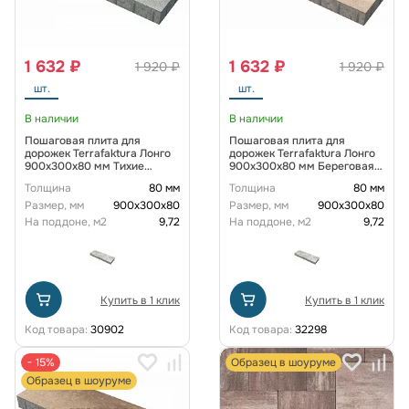
1 632 ₽
1 632 ₽
1 920 ₽
1 920 ₽
шт.
шт.
В наличии
В наличии
Пошаговая плита для
Пошаговая плита для
дорожек Terrafaktura Лонго
дорожек Terrafaktura Лонго
900x300x80 мм Тихие
900х300х80 мм Береговая
сумерки
дюна
Толщина
80 мм
Толщина
80 мм
Размер, мм
900x300x80
Размер, мм
900x300x80
На поддоне, м2
9,72
На поддоне, м2
9,72
Купить в 1 клик
Купить в 1 клик
Код товара:
30902
Код товара:
32298
− 15%
Образец в шоуруме
Образец в шоуруме