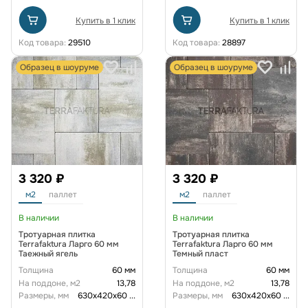
Купить в 1 клик
Купить в 1 клик
Код товара:
29510
Код товара:
28897
Образец в шоуруме
Образец в шоуруме
3 320 ₽
3 320 ₽
м2
паллет
м2
паллет
В наличии
В наличии
Тротуарная плитка
Тротуарная плитка
Terrafaktura Ларго 60 мм
Terrafaktura Ларго 60 мм
Таежный ягель
Темный пласт
Толщина
60 мм
Толщина
60 мм
На поддоне, м2
13,78
На поддоне, м2
13,78
Размеры, мм
630х420х60
...
Размеры, мм
630х420х60
...