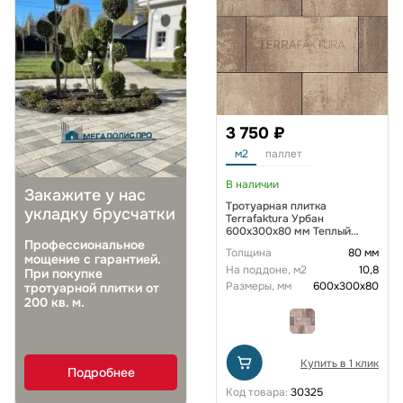
3 750 ₽
м2
паллет
В наличии
Закажите у нас
Тротуарная плитка
укладку брусчатки
Terrafaktura Урбан
600x300x80 мм Теплый
песок
Профессиональное
Толщина
80 мм
мощение с гарантией.
На поддоне, м2
10,8
При покупке
Размеры, мм
600х300х80
тротуарной плитки от
200 кв. м.
Купить в 1 клик
Подробнее
Код товара:
30325