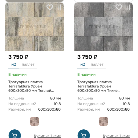
3 750 ₽
3 750 ₽
м2
паллет
м2
паллет
В наличии
В наличии
Тротуарная плитка
Тротуарная плитка
Terrafaktura Урбан
Terrafaktura Урбан
600x300x80 мм Теплый
600x300x80 мм Тихие
сланец
сумерки
Толщина
80 мм
Толщина
80 мм
На поддоне, м2
10,8
На поддоне, м2
10,8
Размеры, мм
600х300х80
Размеры, мм
600х300х80
Купить в 1 клик
Купить в 1 клик