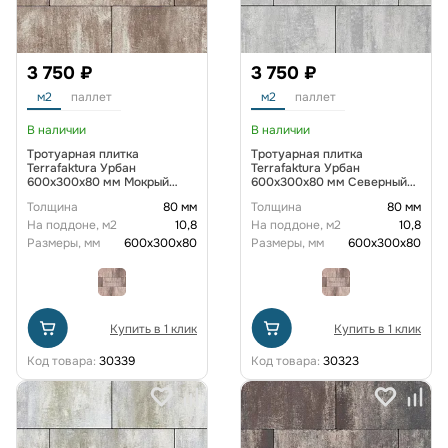
3 750 ₽
3 750 ₽
м2
паллет
м2
паллет
В наличии
В наличии
Тротуарная плитка
Тротуарная плитка
Terrafaktura Урбан
Terrafaktura Урбан
600x300x80 мм Мокрый
600x300x80 мм Северный
известняк
бриз
Толщина
80 мм
Толщина
80 мм
На поддоне, м2
10,8
На поддоне, м2
10,8
Размеры, мм
600х300х80
Размеры, мм
600х300х80
Купить в 1 клик
Купить в 1 клик
Код товара:
30339
Код товара:
30323