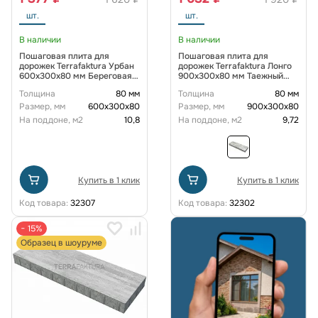
шт.
шт.
В наличии
В наличии
Пошаговая плита для
Пошаговая плита для
дорожек Terrafaktura Урбан
дорожек Terrafaktura Лонго
600x300x80 мм Береговая
900х300х80 мм Таежный
дюна
ягель
Толщина
80 мм
Толщина
80 мм
Размер, мм
600х300х80
Размер, мм
900x300x80
На поддоне, м2
10,8
На поддоне, м2
9,72
Купить в 1 клик
Купить в 1 клик
Код товара:
32307
Код товара:
32302
− 15%
Образец в шоуруме