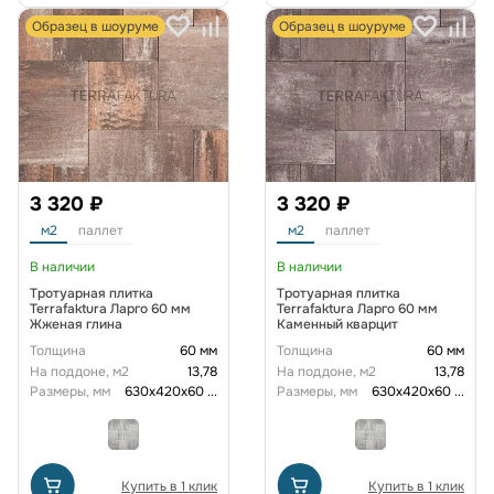
Образец в шоуруме
Образец в шоуруме
3 320 ₽
3 320 ₽
м2
паллет
м2
паллет
В наличии
В наличии
Тротуарная плитка
Тротуарная плитка
Terrafaktura Ларго 60 мм
Terrafaktura Ларго 60 мм
Жженая глина
Каменный кварцит
Толщина
60 мм
Толщина
60 мм
На поддоне, м2
13,78
На поддоне, м2
13,78
Размеры, мм
630х420х60
...
Размеры, мм
630х420х60
...
Купить в 1 клик
Купить в 1 клик