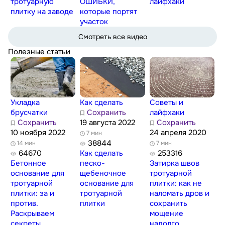
тротуарную
ОШИБКИ,
лайфхаки
плитку на заводе
которые портят
участок
Смотреть все видео
Полезные статьи
Укладка
Как сделать
Советы и
брусчатки
Сохранить
лайфхаки
Сохранить
19 августа 2022
Сохранить
10 ноября 2022
24 апреля 2020
7 мин
38844
14 мин
7 мин
64670
Как сделать
253316
Бетонное
песко-
Затирка швов
основание для
щебеночное
тротуарной
тротуарной
основание для
плитки: как не
плитки: за и
тротуарной
наломать дров и
против.
плитки
сохранить
Раскрываем
мощение
секреты
надолго