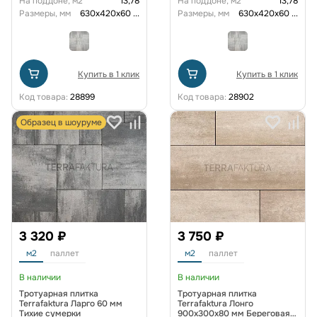
На поддоне, м2
13,78
На поддоне, м2
13,78
Размеры, мм
630х420х60
...
Размеры, мм
630х420х60
...
Купить в 1 клик
Купить в 1 клик
Код товара:
28899
Код товара:
28902
Образец в шоуруме
3 320 ₽
3 750 ₽
м2
паллет
м2
паллет
В наличии
В наличии
Тротуарная плитка
Тротуарная плитка
Terrafaktura Ларго 60 мм
Terrafaktura Лонго
Тихие сумерки
900x300x80 мм Береговая