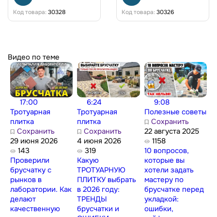
Код товара:
30328
Код товара:
30326
Видео по теме
17:00
6:24
9:08
Тротуарная
Тротуарная
Полезные советы
плитка
плитка
Сохранить
Сохранить
Сохранить
22 августа 2025
29 июня 2026
4 июня 2026
1158
143
319
10 вопросов,
Проверили
Какую
которые вы
брусчатку с
ТРОТУАРНУЮ
хотели задать
рынков в
ПЛИТКУ выбрать
мастеру по
лаборатории. Как
в 2026 году:
брусчатке перед
делают
ТРЕНДЫ
укладкой:
качественную
брусчатки и
ошибки,