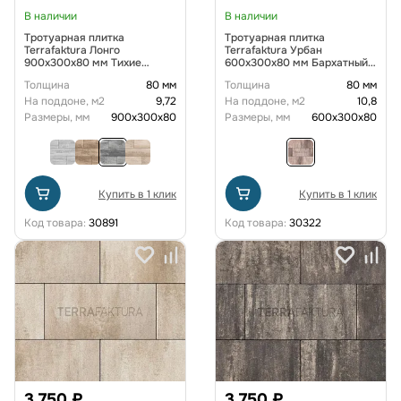
В наличии
В наличии
Тротуарная плитка
Тротуарная плитка
Terrafaktura Лонго
Terrafaktura Урбан
900x300x80 мм Тихие
600x300x80 мм Бархатный
сумерки
закат
Толщина
80 мм
Толщина
80 мм
На поддоне, м2
9,72
На поддоне, м2
10,8
Размеры, мм
900x300x80
Размеры, мм
600х300х80
Купить в 1 клик
Купить в 1 клик
Код товара:
30891
Код товара:
30322
3 750 ₽
3 750 ₽