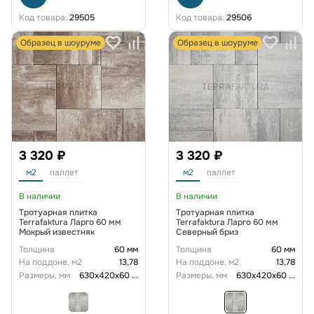
Код товара:
29505
Код товара:
29506
Образец в шоуруме
Образец в шоуруме
3 320 ₽
3 320 ₽
м2
паллет
м2
паллет
В наличии
В наличии
Тротуарная плитка
Тротуарная плитка
Terrafaktura Ларго 60 мм
Terrafaktura Ларго 60 мм
Мокрый известняк
Северный бриз
Толщина
60 мм
Толщина
60 мм
На поддоне, м2
13,78
На поддоне, м2
13,78
Размеры, мм
630х420х60
...
Размеры, мм
630х420х60
...