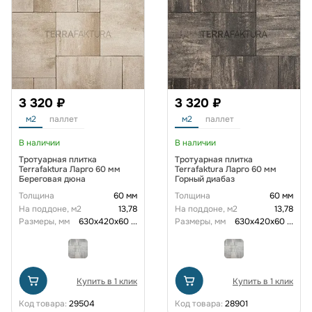
3 320 ₽
3 320 ₽
м2
паллет
м2
паллет
В наличии
В наличии
Тротуарная плитка
Тротуарная плитка
Terrafaktura Ларго 60 мм
Terrafaktura Ларго 60 мм
Береговая дюна
Горный диабаз
Толщина
60 мм
Толщина
60 мм
На поддоне, м2
13,78
На поддоне, м2
13,78
Размеры, мм
630х420х60
...
Размеры, мм
630х420х60
...
Купить в 1 клик
Купить в 1 клик
Код товара:
29504
Код товара:
28901