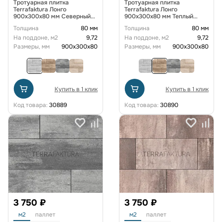
Тротуарная плитка
Тротуарная плитка
Terrafaktura Лонго
Terrafaktura Лонго
900x300x80 мм Северный
900x300x80 мм Теплый
бриз
песок
Толщина
80 мм
Толщина
80 мм
На поддоне, м2
9,72
На поддоне, м2
9,72
Размеры, мм
900x300x80
Размеры, мм
900x300x80
Купить в 1 клик
Купить в 1 клик
Код товара:
30889
Код товара:
30890
3 750 ₽
3 750 ₽
м2
паллет
м2
паллет