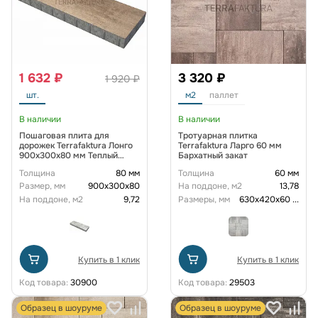
1 632 ₽
3 320 ₽
1 920 ₽
шт.
м2
паллет
В наличии
В наличии
Пошаговая плита для
Тротуарная плитка
дорожек Terrafaktura Лонго
Terrafaktura Ларго 60 мм
900х300х80 мм Теплый
Бархатный закат
песок
Толщина
80 мм
Толщина
60 мм
Размер, мм
900x300x80
На поддоне, м2
13,78
На поддоне, м2
9,72
Размеры, мм
630х420х60
...
Купить в 1 клик
Купить в 1 клик
Код товара:
30900
Код товара:
29503
Образец в шоуруме
Образец в шоуруме