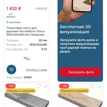
1 632 ₽
1 920 ₽
шт.
В наличии
Бесплатная 3D
Пошаговая плита для
визуализация
дорожек Terrafaktura Лонго
900x300x80 мм Северный
Бриз
Загрузите фото дома и
Толщина
80 мм
получите визуализацию
Размер, мм
900x300x80
тротуарной плитки во
На поддоне, м2
9,72
дворе
Купить в 1 клик
Загрузить фото
Код товара:
30901
− 15%
− 15%
Образец в шоуруме
Образец в шоуруме