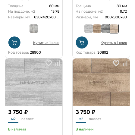
дюна
Толщина
60 мм
Толщина
80 мм
На поддоне, м2
13,78
На поддоне, м2
9,72
Размеры, мм
630х420х60
...
Размеры, мм
900x300x80
Купить в 1 клик
Купить в 1 клик
Код товара:
28900
Код товара:
30892
3 750 ₽
3 750 ₽
м2
паллет
м2
паллет
В наличии
В наличии