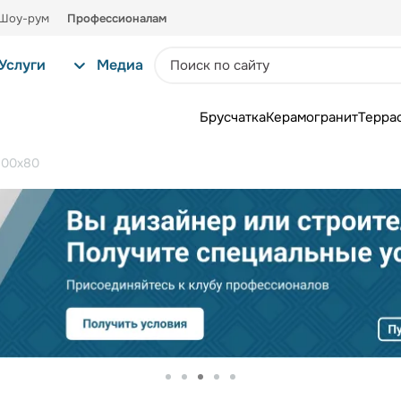
Шоу-рум
Профессионалам
Услуги
Медиа
Брусчатка
Керамогранит
Терра
100х80