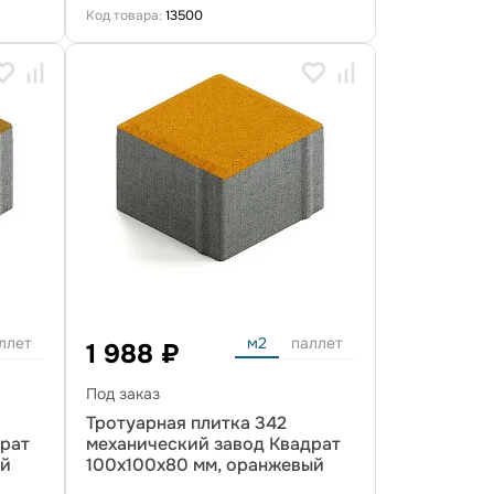
Код товара:
13500
ллет
м2
паллет
1 988 ₽
Под заказ
Тротуарная плитка 342
драт
механический завод Квадрат
ый
100х100х80 мм, оранжевый