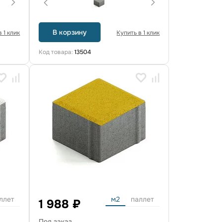
В корзину
 1 клик
Купить в 1 клик
Код товара:
13504
ллет
м2
паллет
1 988 ₽
Под заказ