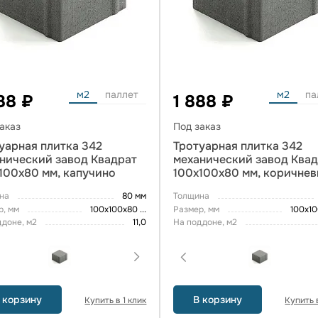
м2
паллет
м2
па
88 ₽
1 888 ₽
аказ
Под заказ
уарная плитка 342
Тротуарная плитка 342
нический завод Квадрат
механический завод Ква
100х80 мм, капучино
100х100х80 мм, коричне
на
80 мм
Толщина
р, мм
100х100х80
...
Размер, мм
100х1
ддоне, м2
11,0
На поддоне, м2
 корзину
В корзину
Купить в 1 клик
Купить в