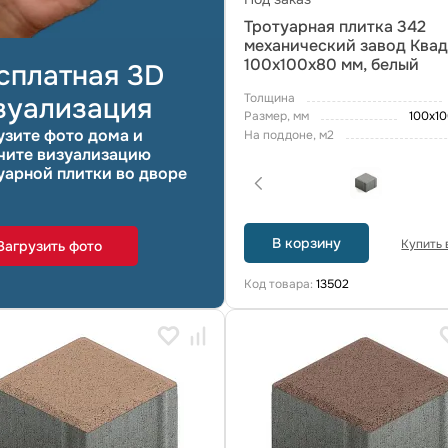
Тротуарная плитка 342
механический завод Ква
100х100х80 мм, белый
сплатная 3D
Толщина
зуализация
Размер, мм
100х1
узите фото дома и
На поддоне, м2
чите визуализацию
уарной плитки во дворе
В корзину
Купить в
Загрузить фото
Код товара:
13502