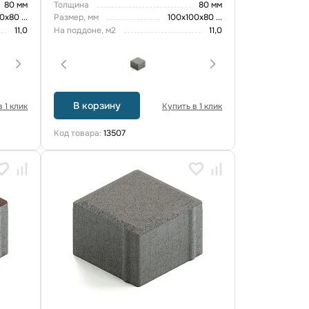
80 мм
Толщина
80 мм
00х80
...
Размер, мм
100х100х80
...
11,0
На поддоне, м2
11,0
В корзину
 1 клик
Купить в 1 клик
Код товара:
13507