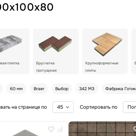
00х100х80
вая плитка
Брусчатка
Крупноформатные
тротуарная
плиты
60 мм
Braer
Выбор
342 МЗ
Фабрика Готик
вать на странице по
Сортировать по