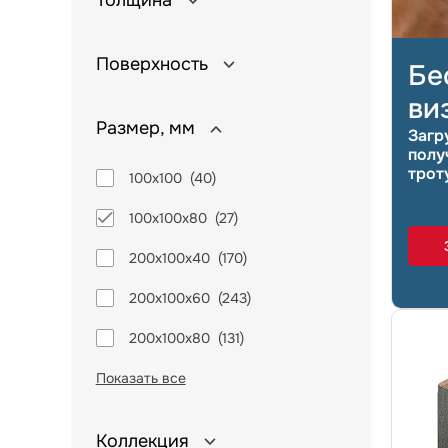
Толщина
Поверхность
Бе
ви
Размер, мм
Загр
полу
трот
100х100
(
40
)
100х100х80
(
27
)
200х100х40
(
170
)
200х100х60
(
243
)
200х100х80
(
131
)
Показать все
Коллекция