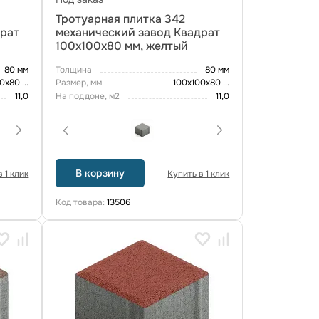
Тротуарная плитка 342
драт
механический завод Квадрат
100х100х80 мм, желтый
80 мм
Толщина
80 мм
00х80
...
Размер, мм
100х100х80
...
11,0
На поддоне, м2
11,0
В корзину
 1 клик
Купить в 1 клик
Код товара:
13506