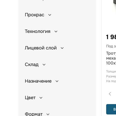
Прокрас
Технология
1 9
Под з
Лицевой слой
Трот
меха
100х
Склад
Толщи
Разме
Назначение
На по
Цвет
В
Формат