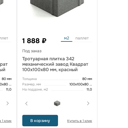
ллет
м2
паллет
1 888 ₽
Под заказ
Тротуарная плитка 342
драт
механический завод Квадрат
вый
100х100х80 мм, красный
80 мм
Толщина
80 мм
00х80
...
Размер, мм
100х100х80
...
11,0
На поддоне, м2
11,0
В корзину
 1 клик
Купить в 1 клик