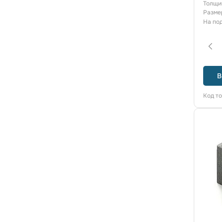
Толщи
Разме
На по
В
Код т