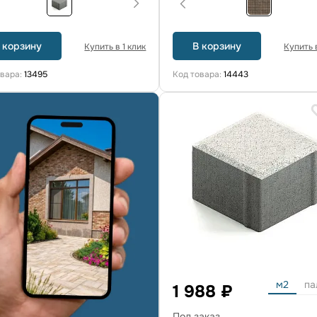
 корзину
В корзину
Купить в 1 клик
Купить в
овара:
13495
Код товара:
14443
м2
па
1 988 ₽
Под заказ