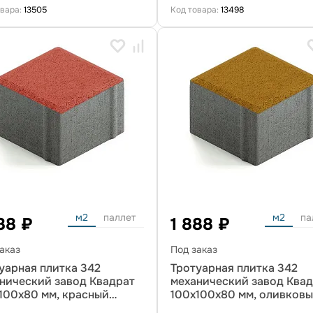
овара:
13505
Код товара:
13498
м2
паллет
м2
па
88 ₽
1 888 ₽
аказ
Под заказ
уарная плитка 342
Тротуарная плитка 342
нический завод Квадрат
механический завод Ква
100х80 мм, красный
100х100х80 мм, оливков
ий