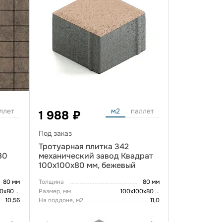
ллет
м2
паллет
1 988 ₽
Под заказ
р
Тротуарная плитка 342
80
механический завод Квадрат
100х100х80 мм, бежевый
80 мм
Толщина
80 мм
00х80
...
Размер, мм
100х100х80
...
10,56
На поддоне, м2
11,0