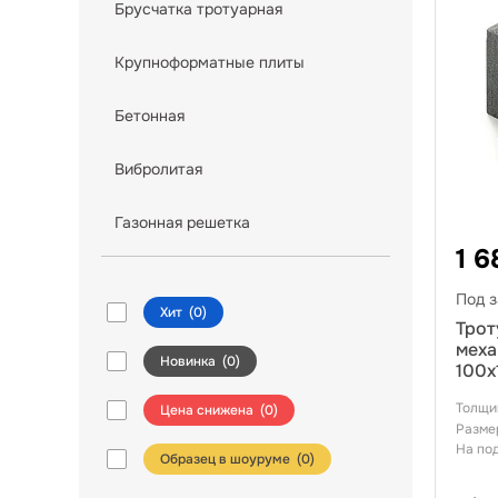
Брусчатка тротуарная
Крупноформатные плиты
Бетонная
Вибролитая
Газонная решетка
1 6
Под з
Хит
(
0
)
Трот
меха
Новинка
(
0
)
100х
Толщи
Цена снижена
(
0
)
Разме
На по
Образец в шоуруме (
0
)