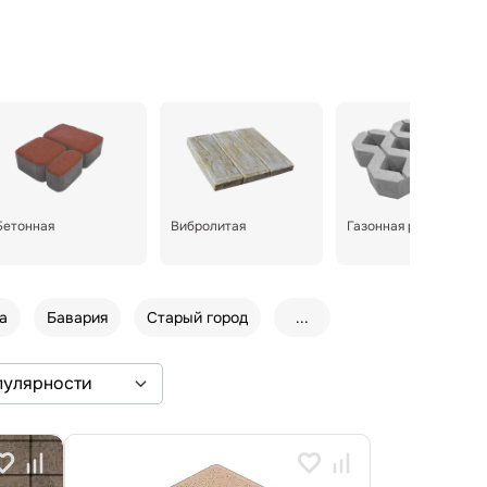
Бетонная
Вибролитая
Газонная решетка
а
Бавария
Старый город
...