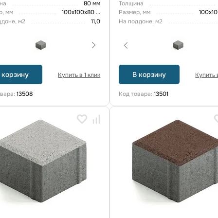
на
80 мм
Толщина
р, мм
100х100х80
...
Размер, мм
100х1
ддоне, м2
11,0
На поддоне, м2
 корзину
В корзину
Купить в 1 клик
Купить в
овара:
13508
Код товара:
13501