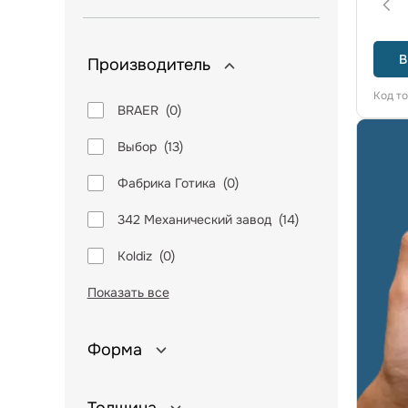
В
Производитель
Код т
BRAER
(
0
)
Выбор
(
13
)
Фабрика Готика
(
0
)
342 Механический завод
(
14
)
Koldiz
(
0
)
Показать все
Форма