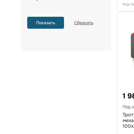
Код т
1 9
Под з
Трот
меха
100х
ярк