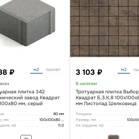
м2
паллет
м2
па
88 ₽
3 103 ₽
аказ
В наличии
уарная плитка 342
Тротуарная плитка Выбо
нический завод Квадрат
Квадрат Б.3.К.8 100х100х
100х80 мм, серый
мм Листопад Шелковица
на
80 мм
Толщина
р, мм
100х100х80
...
Размер, мм
100х1
ддоне, м2
11,0
На поддоне, м2