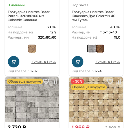
В наличии
Под заказ
Тротуарная плитка Braer
Тротуарная плитка Braer
Ригель 320x80x60 мм
Классико Дуо ColorMix 40
Colormix Саванна
мм Туман
Толщина
60 мм
Толщина
40 мм
На поддоне, м2
12,9
Размер, мм
115х115х40
...
Размеры, мм
320x80x60
На поддоне, м2
19,0
Купить в 1 клик
Купить в 1 клик
Код товара:
15207
Код товара:
16224
Образец в шоуруме
− 30%
Образец в шоуруме
2 730 ₽
1 966 ₽
2 809 ₽