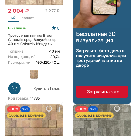
2 004 ₽
2 227 ₽
м2
паллет
5
В наличии
Бесплатная 3D
Тротуарная плитка Braer
визуализация
Старый город Венусбергер
40 мм Colormix Миндаль
Загрузите фото дома и
Толщина
40 мм
получите визуализацию
На поддоне, м2
20,74
тротуарной плитки во
Размеры, мм
160х120х40
...
дворе
Купить в 1 клик
Загрузить фото
Код товара:
14785
− 10%
Хит
− 10%
Хит
Образец в шоуруме
Образец в шоуруме