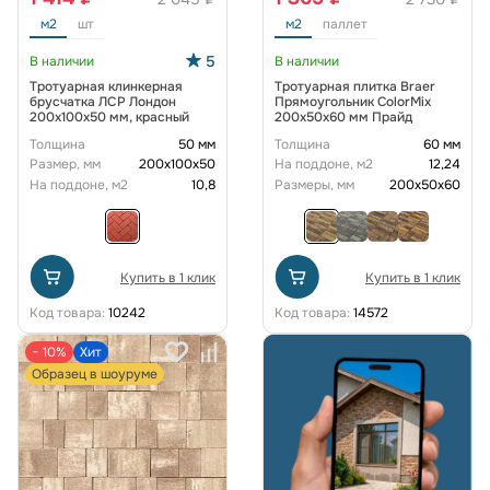
м2
шт
м2
паллет
5
В наличии
В наличии
Тротуарная клинкерная
Тротуарная плитка Braer
брусчатка ЛСР Лондон
Прямоугольник ColorMix
200х100х50 мм, красный
200х50х60 мм Прайд
Толщина
50 мм
Толщина
60 мм
Размер, мм
200х100х50
На поддоне, м2
12,24
На поддоне, м2
10,8
Размеры, мм
200х50х60
Купить в 1 клик
Купить в 1 клик
Код товара:
10242
Код товара:
14572
− 10%
Хит
Образец в шоуруме