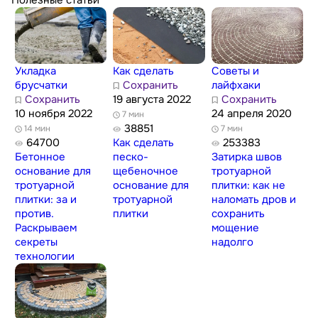
Укладка
Как сделать
Советы и
брусчатки
Сохранить
лайфхаки
Сохранить
19 августа 2022
Сохранить
10 ноября 2022
24 апреля 2020
7 мин
38851
14 мин
7 мин
64700
Как сделать
253383
Бетонное
песко-
Затирка швов
основание для
щебеночное
тротуарной
тротуарной
основание для
плитки: как не
плитки: за и
тротуарной
наломать дров и
против.
плитки
сохранить
Раскрываем
мощение
секреты
надолго
технологии