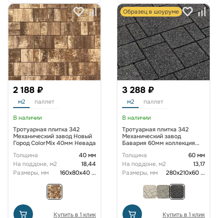
Образец в шоуруме
2 188 ₽
3 288 ₽
м2
паллет
м2
паллет
В наличии
В наличии
Тротуарная плитка 342
Тротуарная плитка 342
Механический завод Новый
Механический завод
Город ColorMix 40мм Невада
Бавария 60мм коллекция
Гранит цвет Тейт
Толщина
40 мм
Толщина
60 мм
На поддоне, м2
18,44
На поддоне, м2
13,17
Размеры, мм
160х80х40
...
Размеры, мм
280х210х60
...
Купить в 1 клик
Купить в 1 клик