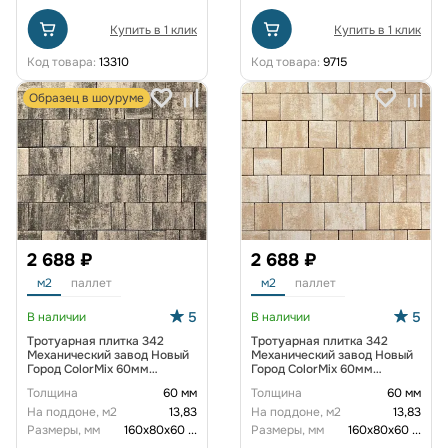
Купить в 1 клик
Купить в 1 клик
Код товара:
13310
Код товара:
9715
Образец в шоуруме
2 688 ₽
2 688 ₽
м2
паллет
м2
паллет
5
5
В наличии
В наличии
Тротуарная плитка 342
Тротуарная плитка 342
Механический завод Новый
Механический завод Новый
Город ColorMix 60мм
Город ColorMix 60мм
Арктика
Каракум
Толщина
60 мм
Толщина
60 мм
На поддоне, м2
13,83
На поддоне, м2
13,83
Размеры, мм
160х80х60
...
Размеры, мм
160х80х60
...