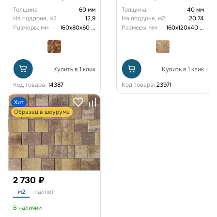
Толщина
60 мм
Толщина
40 мм
На поддоне, м2
12,9
На поддоне, м2
20,74
Размеры, мм
160х80х60
...
Размеры, мм
160х120х40
...
Купить в 1 клик
Купить в 1 клик
Код товара:
14387
Код товара:
23971
Хит
Образец в шоуруме
2 730 ₽
м2
паллет
В наличии