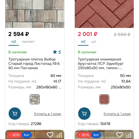
2 594 ₽
2 001 ₽
2 590 ₽
м2
паллет
м2
шт
5
В наличии
В наличии
Тротуарная плитка Выбор
Тротуарная клинкерная
Старый город Листопад 1Ф.6
брусчатка ЛСР Эдинбург
60 мм Песчаник
250х80х50 мм, темно-
красный лонг
Толщина
60 мм
Толщина
50 мм
На поддоне, м2
14,17
На поддоне, м2
10,64
Размеры, мм
260х160х60
...
Размеры, мм
250х80х50
Купить в 1 клик
Купить в 1 клик
Код товара:
27286
Код товара:
15478
− 30%
Хит
− 30%
Хит