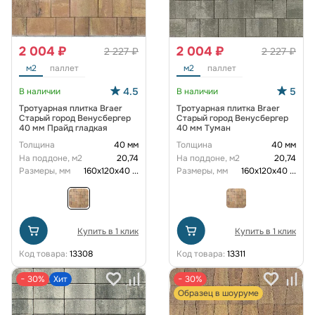
2 004 ₽
2 004 ₽
2 227 ₽
2 227 ₽
м2
паллет
м2
паллет
4.5
5
В наличии
В наличии
Тротуарная плитка Braer
Тротуарная плитка Braer
Старый город Венусбергер
Старый город Венусбергер
40 мм Прайд гладкая
40 мм Туман
Толщина
40 мм
Толщина
40 мм
На поддоне, м2
20,74
На поддоне, м2
20,74
Размеры, мм
160х120х40
...
Размеры, мм
160х120х40
...
Купить в 1 клик
Купить в 1 клик
Код товара:
13308
Код товара:
13311
− 30%
Хит
− 30%
Образец в шоуруме