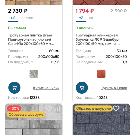
2 730 ₽
1 794 ₽
2 590 ₽
м2
паллет
м2
шт
В наличии
В наличии
Тротуарная плитка Braer
Тротуарная клинкерная
Прямоугольник (кирпич)
брусчатка ЛСР Эдинбург
ColorMix 200х100х60 мм
200х100х50 мм, темно-
Прайд
красный
Толщина
60 мм
Толщина
50 мм
Размер, мм
200х100х60
Размер, мм
200х100х50
На поддоне, м2
12,96
На поддоне, м2
10,8
Купить в 1 клик
Купить в 1 клик
Код товара:
12388
Код товара:
10243
− 30%
Образец в шоуруме
Образец в шоуруме