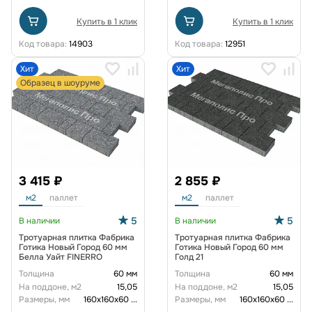
Купить в 1 клик
Купить в 1 клик
Код товара:
14903
Код товара:
12951
Хит
Хит
Образец в шоуруме
3 415 ₽
2 855 ₽
м2
паллет
м2
паллет
5
5
В наличии
В наличии
Тротуарная плитка Фабрика
Тротуарная плитка Фабрика
Готика Новый Город 60 мм
Готика Новый Город 60 мм
Белла Уайт FINERRO
Голд 21
Толщина
60 мм
Толщина
60 мм
На поддоне, м2
15,05
На поддоне, м2
15,05
Размеры, мм
160х160х60
...
Размеры, мм
160х160х60
...