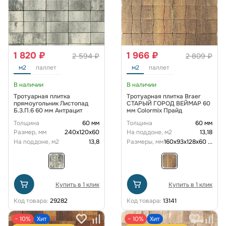
1 820 ₽
1 966 ₽
2 594 ₽
2 809 ₽
м2
паллет
м2
паллет
В наличии
В наличии
Тротуарная плитка
Тротуарная плитка Braer
прямоугольник Листопад
СТАРЫЙ ГОРОД ВЕЙМАР 60
Б.3.П.6 60 мм Антрацит
мм Colormix Прайд
Толщина
60 мм
Толщина
60 мм
Размер, мм
240х120х60
На поддоне, м2
13,18
На поддоне, м2
13,8
Размеры, мм
160х93х128х60
...
Купить в 1 клик
Купить в 1 клик
Код товара:
29282
Код товара:
13141
− 10%
Хит
− 10%
Хит