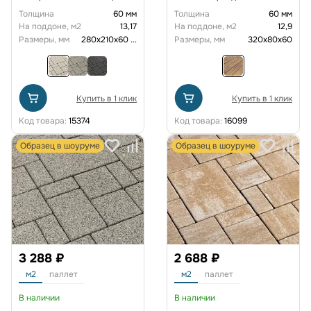
Гранит цвет Антаро
Толщина
60 мм
Толщина
60 мм
На поддоне, м2
13,17
На поддоне, м2
12,9
Размеры, мм
280х210х60
...
Размеры, мм
320x80x60
Купить в 1 клик
Купить в 1 клик
Код товара:
15374
Код товара:
16099
Образец в шоуруме
Образец в шоуруме
3 288 ₽
2 688 ₽
м2
паллет
м2
паллет
В наличии
В наличии