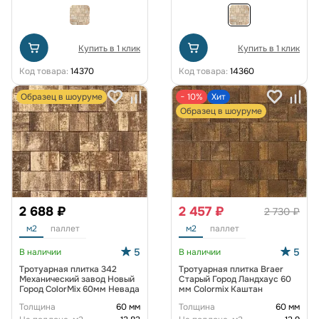
Купить в 1 клик
Купить в 1 клик
Код товара:
14370
Код товара:
14360
Образец в шоуруме
− 10%
Хит
Образец в шоуруме
2 688 ₽
2 457 ₽
2 730 ₽
м2
паллет
м2
паллет
5
5
В наличии
В наличии
Тротуарная плитка 342
Тротуарная плитка Braer
Механический завод Новый
Старый Город Ландхаус 60
Город ColorMix 60мм Невада
мм Colormix Каштан
Толщина
60 мм
Толщина
60 мм