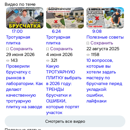
Видео по теме
17:00
6:24
9:08
Тротуарная
Тротуарная
Полезные советы
плитка
плитка
Сохранить
Сохранить
Сохранить
22 августа 2025
29 июня 2026
4 июня 2026
1158
143
321
10 вопросов,
Проверили
Какую
которые вы
брусчатку с
ТРОТУАРНУЮ
хотели задать
рынков в
ПЛИТКУ выбрать
мастеру по
лаборатории. Как
в 2026 году:
брусчатке перед
делают
ТРЕНДЫ
укладкой:
качественную
брусчатки и
ошибки,
тротуарную
ОШИБКИ,
лайфхаки
плитку на заводе
которые портят
участок
Смотреть все видео
Полезные статьи