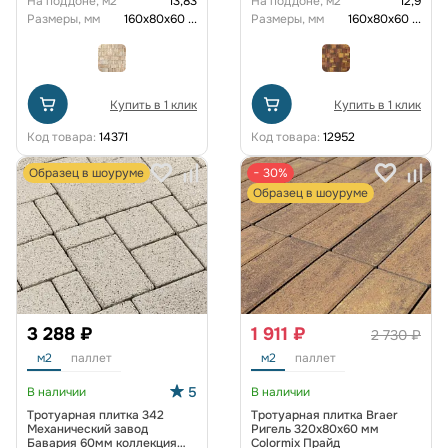
На поддоне, м2
13,83
На поддоне, м2
12,9
Размеры, мм
160х80х60
...
Размеры, мм
160х80х60
...
Купить в 1 клик
Купить в 1 клик
Код товара:
14371
Код товара:
12952
Образец в шоуруме
− 30%
Образец в шоуруме
3 288 ₽
1 911 ₽
2 730 ₽
м2
паллет
м2
паллет
5
В наличии
В наличии
Тротуарная плитка 342
Тротуарная плитка Braer
Механический завод
Ригель 320x80x60 мм
Бавария 60мм коллекция
Colormix Прайд