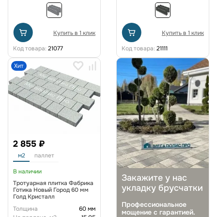
Купить в 1 клик
Купить в 1 клик
Код товара:
21077
Код товара:
21111
Хит
2 855 ₽
м2
паллет
В наличии
Закажите у нас
Тротуарная плитка Фабрика
укладку брусчатки
Готика Новый Город 60 мм
Голд Кристалл
Профессиональное
Толщина
60 мм
мощение с гарантией.