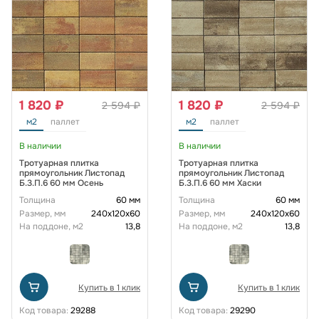
1 820 ₽
1 820 ₽
2 594 ₽
2 594 ₽
м2
паллет
м2
паллет
В наличии
В наличии
Тротуарная плитка
Тротуарная плитка
прямоугольник Листопад
прямоугольник Листопад
Б.3.П.6 60 мм Осень
Б.3.П.6 60 мм Хаски
Толщина
60 мм
Толщина
60 мм
Размер, мм
240х120х60
Размер, мм
240х120х60
На поддоне, м2
13,8
На поддоне, м2
13,8
Купить в 1 клик
Купить в 1 клик
Код товара:
29288
Код товара:
29290