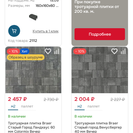
На поддоне, м2
15,05
При покупке
Размеры, мм
160х160х60
...
тротуарной плитки от
200 кв. м.
Купить в 1 клик
Подробнее
Код товара:
21112
− 10%
Хит
− 10%
Образец в шоуруме
2 457 ₽
2 004 ₽
2 730 ₽
2 227 ₽
м2
паллет
м2
паллет
В наличии
В наличии
Тротуарная плитка Braer
Тротуарная плитка Braer
Старый Город Ландхаус 60
Старый город Венусбергер
мм Colormix Вечер
40 мм Вечер