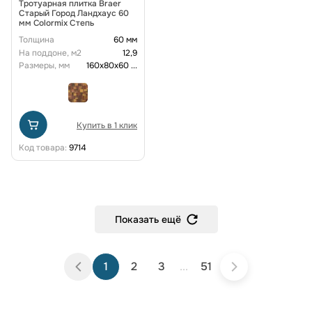
Тротуарная плитка Braer
Старый Город Ландхаус 60
мм Colormix Степь
Толщина
60 мм
На поддоне, м2
12,9
Размеры, мм
160х80х60
...
Купить в 1 клик
Код товара:
9714
Показать ещё
1
2
3
...
51