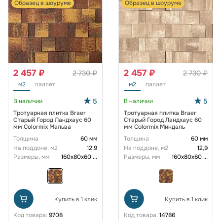
Образец в шоуруме
Образец в шоуруме
2 457 ₽
2 457 ₽
2 730 ₽
2 730 ₽
м2
паллет
м2
паллет
5
5
В наличии
В наличии
Тротуарная плитка Braer
Тротуарная плитка Braer
Старый Город Ландхаус 60
Старый Город Ландхаус 60
мм Colormix Мальва
мм Colormix Миндаль
Толщина
60 мм
Толщина
60 мм
На поддоне, м2
12,9
На поддоне, м2
12,9
Размеры, мм
160х80х60
...
Размеры, мм
160х80х60
...
Купить в 1 клик
Купить в 1 клик
Код товара:
9708
Код товара:
14786