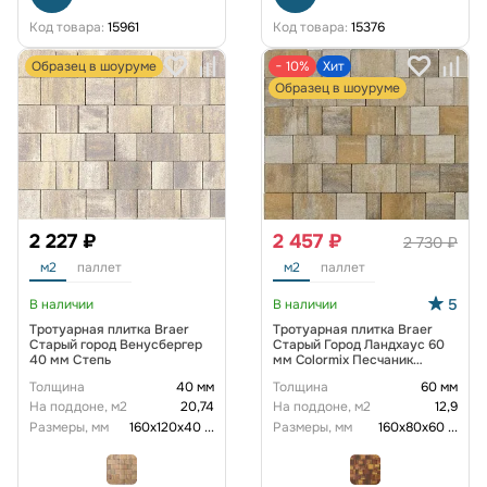
Код товара:
15961
Код товара:
15376
Образец в шоуруме
− 10%
Хит
Образец в шоуруме
2 227 ₽
2 457 ₽
2 730 ₽
м2
паллет
м2
паллет
5
В наличии
В наличии
Тротуарная плитка Braer
Тротуарная плитка Braer
Старый город Венусбергер
Старый Город Ландхаус 60
40 мм Степь
мм Colormix Песчаник
гладкая
Толщина
40 мм
Толщина
60 мм
На поддоне, м2
20,74
На поддоне, м2
12,9
Размеры, мм
160х120х40
...
Размеры, мм
160х80х60
...