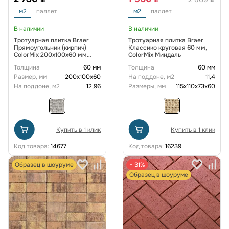
м2
паллет
м2
паллет
В наличии
В наличии
Тротуарная плитка Braer
Тротуарная плитка Braer
Прямоугольник (кирпич)
Классико круговая 60 мм,
ColorMix 200х100х60 мм
ColorMix Миндаль
цвет Туман
Толщина
60 мм
Толщина
60 мм
Размер, мм
200х100х60
На поддоне, м2
11,4
На поддоне, м2
12,96
Размеры, мм
115х110х73х60
Купить в 1 клик
Купить в 1 клик
Код товара:
14677
Код товара:
16239
Образец в шоуруме
− 31%
Образец в шоуруме