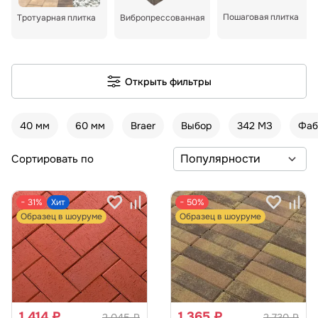
Пошаговая плитка
Тротуарная плитка
Вибропрессованная
Открыть фильтры
40 мм
60 мм
Braer
Выбор
342 МЗ
Фаб
Сортировать по
− 31%
Хит
− 50%
Образец в шоуруме
Образец в шоуруме
1 414 ₽
1 365 ₽
2 045 ₽
2 730 ₽