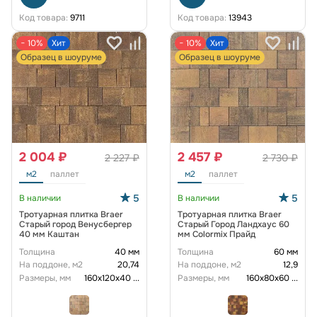
Код товара:
9711
Код товара:
13943
− 10%
Хит
− 10%
Хит
Образец в шоуруме
Образец в шоуруме
2 004 ₽
2 457 ₽
2 227 ₽
2 730 ₽
м2
паллет
м2
паллет
5
5
В наличии
В наличии
Тротуарная плитка Braer
Тротуарная плитка Braer
Старый город Венусбергер
Старый Город Ландхаус 60
40 мм Каштан
мм Colormix Прайд
Толщина
40 мм
Толщина
60 мм
На поддоне, м2
20,74
На поддоне, м2
12,9
Размеры, мм
160х120х40
...
Размеры, мм
160х80х60
...