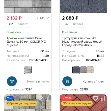
2 132 ₽
2 888 ₽
3 045 ₽
м2
паллет
м2
паллет
В наличии
В наличии
Тротуарная плитка Braer
Тротуарная плитка 342
Домино, 60 мм. COLOR MIX
Механический завод Новый
"Туман"
Город ColorMix 40мм
коллекция Гранит цвет Тейт
Толщина
60 мм
Толщина
40 мм
На поддоне, м2
11,29
На поддоне, м2
18,44
Размеры, мм
280х120х60
...
Размеры, мм
160х80х40
...
Купить в 1 клик
Купить в 1 клик
Код товара:
17294
Код товара:
23710
Хит
− 23%
Образец в шоуруме
Образец в шоуруме