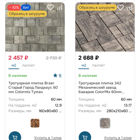
− 10%
Хит
Образец в шоуруме
Образец в шоуруме
2 457 ₽
2 688 ₽
2 730 ₽
м2
паллет
м2
паллет
5
В наличии
В наличии
Тротуарная плитка Braer
Тротуарная плитка 342
Старый Город Ландхаус 60
Механический завод
мм Colormix Туман
Бавария ColorMix 60мм
Арктика
Толщина
60 мм
Толщина
60 мм
На поддоне, м2
12,9
На поддоне, м2
13,17
Размеры, мм
160х80х60
...
Размеры, мм
280х210х60
...
Купить в 1 клик
Купить в 1 клик