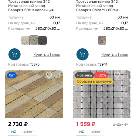
Тротуарная плитка 342
Тротуарная плитка 342
Механический завод
Механический завод
Бавария 60мм коллекция
Бавария ColorMix 60мм
Гранит цвет Морис
Каракум
Толщина
60 мм
Толщина
60 мм
На поддоне, м2
13,17
На поддоне, м2
13,17
Размеры, мм
280х210х60
...
Размеры, мм
280х210х60
...
Купить в 1 клик
Купить в 1 клик
Код товара:
15375
Код товара:
13941
Хит
Новинка
− 30%
Образец в шоуруме
2 730 ₽
1 559 ₽
2 227 ₽
м2
паллет
м2
паллет