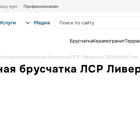
Шоу-рум
Профессионалам
Услуги
Медиа
Брусчатка
Керамогранит
Терра
ротуарная клинкерная брусчатка ЛСР Ливерпуль 200х100х50 мм,
ная брусчатка ЛСР Ливе