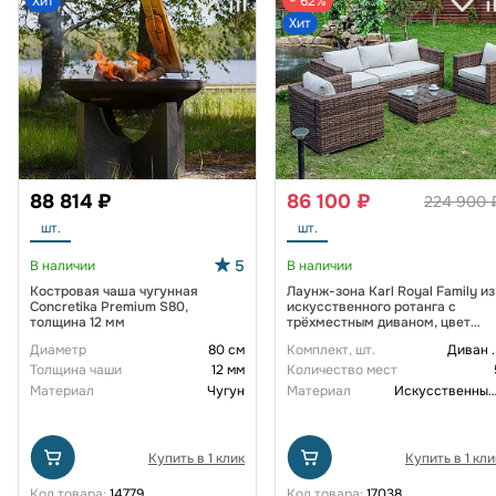
Хит
− 62%
Хит
88 814 ₽
86 100 ₽
224 900 
шт.
шт.
5
В наличии
В наличии
Костровая чаша чугунная
Лаунж-зона Karl Royal Family из
Concretika Premium S80,
искусственного ротанга с
толщина 12 мм
трёхместным диваном, цвет
коричневый
Диаметр
80 см
Комплект, шт.
Диван
.
Толщина чаши
12 мм
Количество мест
Материал
Чугун
Материал
Искусственный рот
Купить в 1 клик
Купить в 1 кли
Код товара:
14779
Код товара:
17038