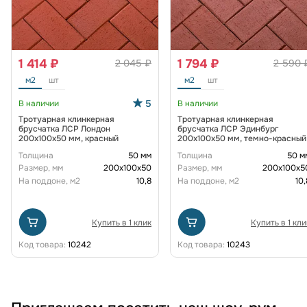
1 414 ₽
1 794 ₽
2 045 ₽
2 590 
м2
шт
м2
шт
5
В наличии
В наличии
Тротуарная клинкерная
Тротуарная клинкерная
брусчатка ЛСР Лондон
брусчатка ЛСР Эдинбург
200х100х50 мм, красный
200х100х50 мм, темно-красный
Толщина
50 мм
Толщина
50 м
Размер, мм
200х100х50
Размер, мм
200х100х5
На поддоне, м2
10,8
На поддоне, м2
10,
Купить в 1 клик
Купить в 1 кли
Код товара:
10242
Код товара:
10243