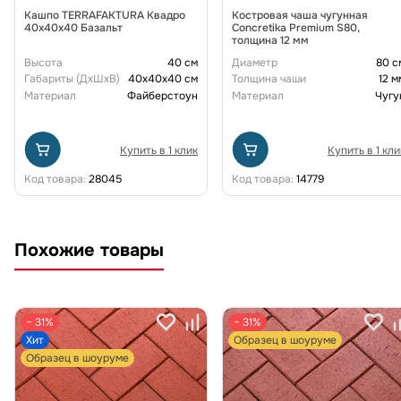
Кашпо TERRAFAKTURA Квадро
Костровая чаша чугунная
40x40x40 Базальт
Concretika Premium S80,
толщина 12 мм
Высота
40 см
Диаметр
80 с
Габариты (ДxШxВ)
40x40x40 см
Толщина чаши
12 м
Материал
Файберстоун
Материал
Чугу
Купить в 1 клик
Купить в 1 кли
Код товара:
28045
Код товара:
14779
Похожие товары
− 31%
− 31%
Хит
Образец в шоуруме
Образец в шоуруме