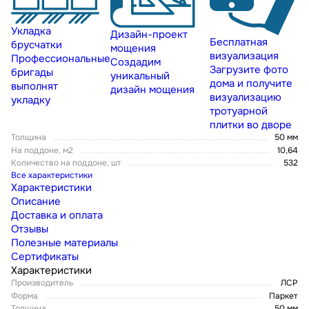
Укладка
Дизайн-проект
Бесплатная
брусчатки
мощения
визуализация
Профессиональные
Создадим
Загрузите фото
бригады
уникальный
дома и получите
выполнят
дизайн мощения
визуализацию
укладку
тротуарной
плитки во дворе
Толщина
50 мм
На поддоне, м2
10,64
Количество на поддоне, шт
532
Все характеристики
Характеристики
Описание
Доставка и оплата
Отзывы
Полезные материалы
Сертификаты
Характеристики
Производитель
ЛСР
Форма
Паркет
Толщина
50 мм