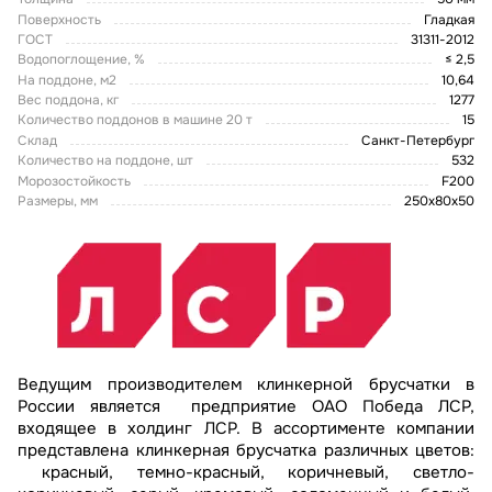
Поверхность
Гладкая
ГОСТ
31311-2012
Водопоглощение, %
≤ 2,5
На поддоне, м2
10,64
Вес поддона, кг
1277
Количество поддонов в машине 20 т
15
Склад
Санкт-Петербург
Количество на поддоне, шт
532
Морозостойкость
F200
Размеры, мм
250х80х50
Ведущим производителем клинкерной брусчатки в
России является предприятие ОАО Победа ЛСР,
входящее в холдинг ЛСР. В ассортименте компании
представлена клинкерная брусчатка различных цветов:
красный, темно-красный, коричневый, светло-