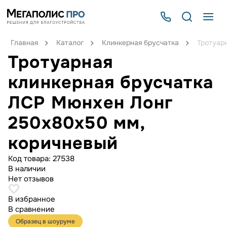
Главная
Каталог
Клинкерная брусчатка
Тротуар
Тротуарная
клинкерная брусчатка
ЛСР Мюнхен Лонг
250х80х50 мм,
коричневый
Код товара:
27538
В наличии
Нет отзывов
В избранное
В сравнение
Образец в шоуруме