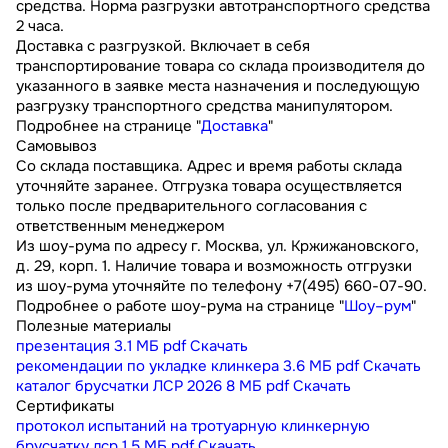
средства. Норма разгрузки автотранспортного средства
2 часа.
Доставка с разгрузкой. Включает в себя
транспортирование товара со склада производителя до
указанного в заявке места назначения и последующую
разгрузку транспортного средства манипулятором.
Подробнее на странице "
Доставка
"
Самовывоз
Со склада поставщика. Адрес и время работы склада
уточняйте заранее. Отгрузка товара осуществляется
только после предварительного согласования с
ответственным менеджером
Из шоу-рума по адресу г. Москва, ул. Кржижановского,
д. 29, корп. 1. Наличие товара и возможность отгрузки
из шоу-рума уточняйте по телефону +7(495) 660-07-90.
Подробнее о работе шоу-рума на странице "
Шоу–рум
"
Полезные материалы
презентация
3.1 МБ
pdf
Скачать
рекомендации по укладке клинкера
3.6 МБ
pdf
Скачать
каталог брусчатки ЛСР 2026
8 МБ
pdf
Скачать
Сертификаты
протокол испытаний на тротуарную клинкерную
брусчатку лср
1.5 МБ
pdf
Скачать