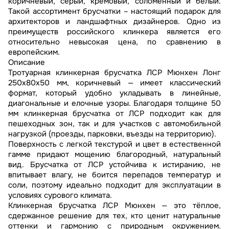
коричневый, серый, кремовый, соломенный и белый.
Такой ассортимент брусчатки – настоящий подарок для
архитекторов и ландшафтных дизайнеров. Одно из
преимуществ российского клинкера является его
относительно невысокая цена, по сравнению в
европейским.
Описание
Тротуарная клинкерная брусчатка ЛСР Мюнхен Лонг
250х80х50 мм, коричневый — имеет классический
формат, который удобно укладывать в линейные,
диагональные и елочные узоры. Благодаря толщине 50
мм клинкерная брусчатка от ЛСР подходит как для
пешеходных зон, так и для участков с автомобильной
нагрузкой (проезды, парковки, въезды на территорию).
Поверхность с легкой текстурой и цвет в естественной
гамме придают мощению благородный, натуральный
вид. Брусчатка от ЛСР устойчива к истиранию, не
впитывает влагу, не боится перепадов температур и
соли, поэтому идеально подходит для эксплуатации в
условиях сурового климата.
Клинкерная брусчатка ЛСР Мюнхен — это тёплое,
сдержанное решение для тех, кто ценит натуральные
оттенки и гармонию с природным окружением.