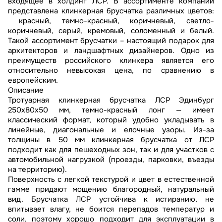
входящее в холдинг ЛСР. В ассортименте компании
представлена клинкерная брусчатка различных цветов:
красный, темно-красный, коричневый, светло-
коричневый, серый, кремовый, соломенный и белый.
Такой ассортимент брусчатки – настоящий подарок для
архитекторов и ландшафтных дизайнеров. Одно из
преимуществ российского клинкера является его
относительно невысокая цена, по сравнению в
европейским.
Описание
Тротуарная клинкерная брусчатка ЛСР Эдинбург
250х80х50 мм, темно-красный лонг — имеет
классический формат, который удобно укладывать в
линейные, диагональные и елочные узоры. Из-за
толщины в 50 мм клинкерная брусчатка от ЛСР
подходит как для пешеходных зон, так и для участков с
автомобильной нагрузкой (проезды, парковки, въезды
на территорию).
Поверхность с легкой текстурой и цвет в естественной
гамме придают мощению благородный, натуральный
вид. Брусчатка ЛСР устойчива к истиранию, не
впитывает влагу, не боится перепадов температур и
соли, поэтому хорошо подходит для эксплуатации в