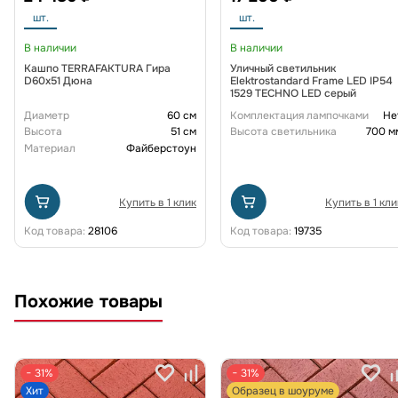
шт.
шт.
В наличии
В наличии
Кашпо TERRAFAKTURA Гира
Уличный светильник
D60х51 Дюна
Elektrostandard Frame LED IP54
1529 TECHNO LED серый
Диаметр
60 см
Комплектация лампочками
Не
Высота
51 см
Высота светильника
700 м
Материал
Файберстоун
Купить в 1 клик
Купить в 1 кли
Код товара:
28106
Код товара:
19735
Похожие товары
− 31%
− 31%
Хит
Образец в шоуруме