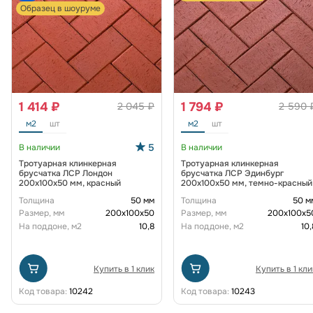
Образец в шоуруме
1 414 ₽
1 794 ₽
2 045 ₽
2 590 
м2
шт
м2
шт
5
В наличии
В наличии
Тротуарная клинкерная
Тротуарная клинкерная
брусчатка ЛСР Лондон
брусчатка ЛСР Эдинбург
200х100х50 мм, красный
200х100х50 мм, темно-красный
Толщина
50 мм
Толщина
50 м
Размер, мм
200х100х50
Размер, мм
200х100х5
На поддоне, м2
10,8
На поддоне, м2
10,
Купить в 1 клик
Купить в 1 кли
Код товара:
10242
Код товара:
10243