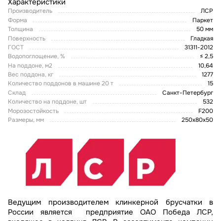
Характеристики
Производитель
ЛСР
Форма
Паркет
Толщина
50 мм
Поверхность
Гладкая
ГОСТ
31311-2012
Водопоглощение, %
≤ 2,5
На поддоне, м2
10,64
Вес поддона, кг
1277
Количество поддонов в машине 20 т
15
Склад
Санкт-Петербург
Количество на поддоне, шт
532
Морозостойкость
F200
Размеры, мм
250х80х50
Ведущим производителем клинкерной брусчатки в
России является предприятие ОАО Победа ЛСР,