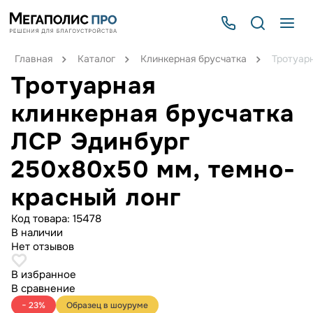
Главная
Каталог
Клинкерная брусчатка
Тротуар
Тротуарная
клинкерная брусчатка
ЛСР Эдинбург
250х80х50 мм, темно-
красный лонг
Код товара:
15478
В наличии
Нет отзывов
В избранное
В сравнение
− 23%
Образец в шоуруме