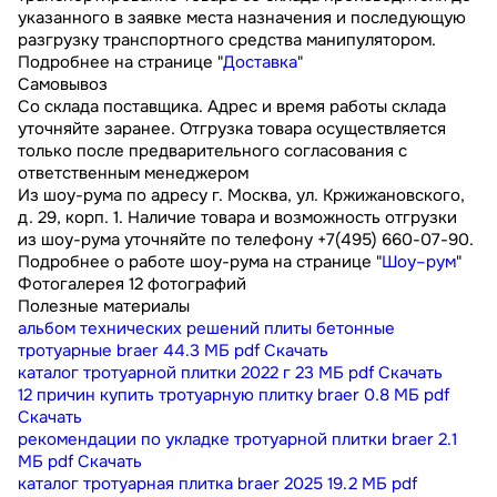
указанного в заявке места назначения и последующую
разгрузку транспортного средства манипулятором.
Подробнее на странице "
Доставка
"
Самовывоз
Со склада поставщика. Адрес и время работы склада
уточняйте заранее. Отгрузка товара осуществляется
только после предварительного согласования с
ответственным менеджером
Из шоу-рума по адресу г. Москва, ул. Кржижановского,
д. 29, корп. 1. Наличие товара и возможность отгрузки
из шоу-рума уточняйте по телефону +7(495) 660-07-90.
Подробнее о работе шоу-рума на странице "
Шоу–рум
"
Фотогалерея
12 фотографий
Полезные материалы
альбом технических решений плиты бетонные
тротуарные braer
44.3 МБ
pdf
Скачать
каталог тротуарной плитки 2022 г
23 МБ
pdf
Скачать
12 причин купить тротуарную плитку braer
0.8 МБ
pdf
Скачать
рекомендации по укладке тротуарной плитки braer
2.1
МБ
pdf
Скачать
каталог тротуарная плитка braer 2025
19.2 МБ
pdf