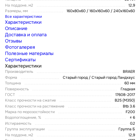
На поддоне, м2
12,9
Размеры, мм
160х80х60 / 160х160х60 / 240х160х60
Все характеристики
Характеристики
Описание
Доставка и оплата
Отзывы
Фотогалерея
Полезные материалы
Сертификаты
Характеристики
Производитель
BRAER
Форма
Старый город / Старый город Ландхаус
Толщина
60 мм
Поверхность
Гладкая
ГОСТ
17608-2017
Класс прочности на сжатие
В25 (М350)
Класс прочности на растяжение
Btb 3.6
Марка по морозостойкости
F200
Водопоглощение, %
≤ 6
Истираемость
G2
Группа эксплуатации
Группа Б
На поддоне, м2
12,9