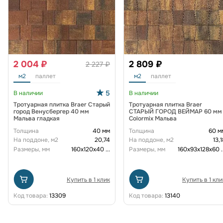
2 004 ₽
2 809 ₽
2 227 ₽
м2
паллет
м2
паллет
5
В наличии
В наличии
Тротуарная плитка Braer Старый
Тротуарная плитка Braer
город Венусбергер 40 мм
СТАРЫЙ ГОРОД ВЕЙМАР 60 мм
Мальва гладкая
Colormix Мальва
Толщина
40 мм
Толщина
60 м
На поддоне, м2
20,74
На поддоне, м2
13,1
Размеры, мм
160х120х40
...
Размеры, мм
160х93х128х60
.
Купить в 1 клик
Купить в 1 кли
Код товара:
13309
Код товара:
13140