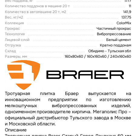
Вес поддона, кг
1777
Количество поддонов в машине 20 т
11
Количество в автомашине 20 т, м2
141,9
Вес, кг/м2
137,75
Коллекция
ColorMix
Прокрас
Частичный прокрас
Технология
Вибропрессование
Лицевой слой
Белый цемент
Отгрузка
Кратно поддонам
Склад
Обидимо - Тульская обл
Размеры, мм
160х80х60 / 160х160х60 / 240х160х60
Тротуарная плитка Браер выпускается на
инновационном предприятии по изготовлению
мелкоштучных вибропрессованных изделий,
одноименном производителе кирпича. Мегаполис Про –
официальный дистрибьютор Тульского завода в Москве
и Московской области.
Описание