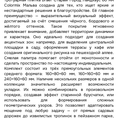
Тротуарная плитка Braer Старый Город Ландхаус 60 мм
Colormix Мальва создана для тех, кто ищет яркие и
нестандартные решения в благоустройстве. Её главное
преимущество — выразительный визуальный эффект,
достигаемый за счёт смешения чёрного, бордового и
жёлтого оттенков. Такое покрытие мгновенно
привлекает внимание, добавляет территории динамики
и характера. Оно идеально подходит для создания
акцентных зон: например, для выделения центральной
площадки в саду, оформления террасы у кафе или
создания оригинального рисунка на пешеходной аллее.
Смелая палитра помогает отойти от монотонности и
сделать пространство по-настоящему индивидуальным.
Комплект состоит из трёх прямоугольных элементов
среднего формата: 160×80×60 мм, 160×160×60 мм и
240×160×60 мм. Наличие нескольких размеров в одной
коллекции значительно расширяет возможности
укладки. Их можно комбинировать в произвольном
порядке, создавая эффект старинной брусчатки, или
использовать для формирования сложных
геометрических узоров. Это позволяет адаптировать
мощение под любую задачу — от прямых садовых
дорожек до извилистых тропинок в пейзажном парке,