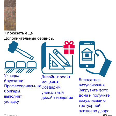
+ показать еще
Дополнительные сервисы:
Укладка
Дизайн-проект
Бесплатная
брусчатки
мощения
визуализация
Профессиональные
Создадим
Загрузите фото
бригады
уникальный
дома и получите
выполнят
дизайн мощения
визуализацию
укладку
тротуарной
плитки во дворе
Толщина
60 мм