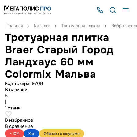
Главная
Каталог
Тротуарная плитка
Вибропрессо
Тротуарная плитка
Braer Старый Город
Ландхаус 60 мм
Colormix Мальва
Код товара:
9708
В наличии
5
|
1 отзыв
В избранное
В сравнение
− 10%
Хит
Образец в шоуруме