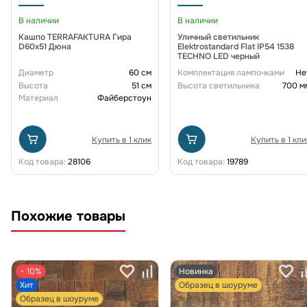
В наличии
В наличии
Кашпо TERRAFAKTURA Гира
Уличный светильник
D60х51 Дюна
Elektrostandard Flat IP54 1538
TECHNO LED черный
Диаметр
60 см
Комплектация лампочками
Не
Высота
51 см
Высота светильника
700 м
Материал
Файберстоун
Купить в 1 клик
Купить в 1 кли
Код товара:
28106
Код товара:
19789
Похожие товары
− 10%
Новинка
Хит
Образец в шоуруме
Образец в шоуруме