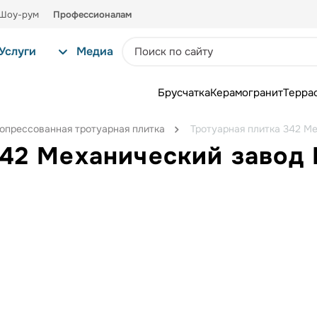
Шоу-рум
Профессионалам
Услуги
Медиа
Брусчатка
Керамогранит
Терра
опрессованная тротуарная плитка
Тротуарная плитка 342 М
342 Механический завод 