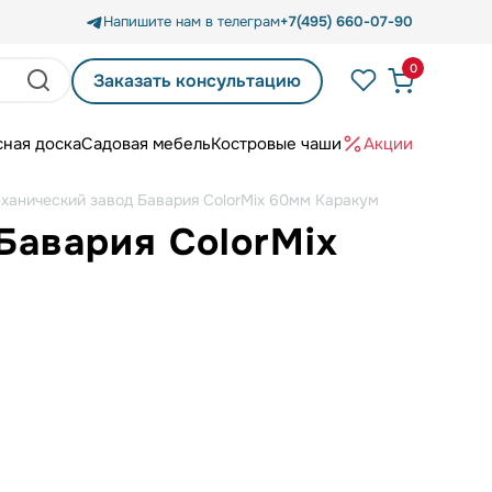
Напишите нам в телеграм
+7(495) 660-07-90
0
Заказать консультацию
сная доска
Садовая мебель
Костровые чаши
Акции
еханический завод Бавария ColorMix 60мм Каракум
Бавария ColorMix