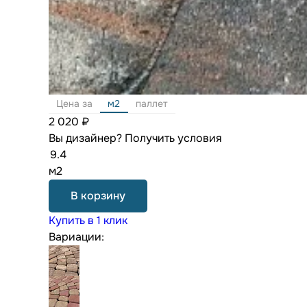
Цена за
м2
паллет
2 020 ₽
Вы дизайнер?
Получить условия
м2
В корзину
Купить в 1 клик
Вариации: