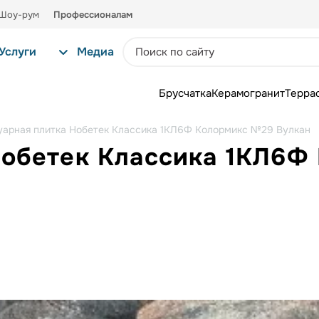
Шоу-рум
Профессионалам
Услуги
Медиа
Брусчатка
Керамогранит
Терра
уарная плитка Нобетек Классика 1КЛ6Ф Колормикс №29 Вулкан
Нобетек Классика 1КЛ6Ф