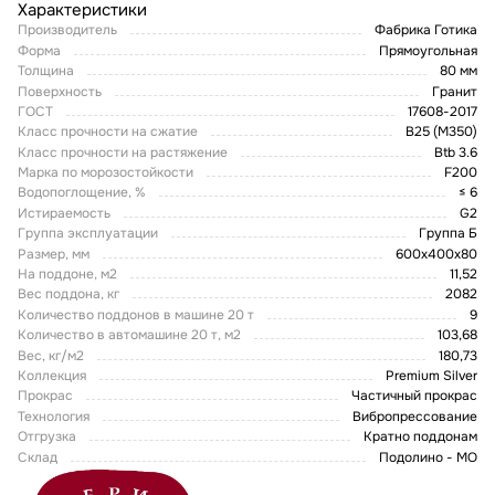
Характеристики
Производитель
Фабрика Готика
Форма
Прямоугольная
Толщина
80 мм
Поверхность
Гранит
ГОСТ
17608-2017
Класс прочности на сжатие
В25 (М350)
Класс прочности на растяжение
Btb 3.6
Марка по морозостойкости
F200
Водопоглощение, %
≤ 6
Истираемость
G2
Группа эксплуатации
Группа Б
Размер, мм
600х400х80
На поддоне, м2
11,52
Вес поддона, кг
2082
Количество поддонов в машине 20 т
9
Количество в автомашине 20 т, м2
103,68
Вес, кг/м2
180,73
Коллекция
Premium Silver
Прокрас
Частичный прокрас
Технология
Вибропрессование
Отгрузка
Кратно поддонам
Склад
Подолино - МО