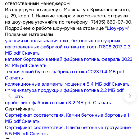
ответственным менеджером
Из шоу-рума по адресу г. Москва, ул. Кржижановского,
д. 29, корп. 1. Наличие товара и возможность отгрузки
из шоу-рума уточняйте по телефону +7(495) 660-07-90.
Подробнее о работе шоу-рума на странице "
Шоу–рум
"
Полезные материалы
условия использывания плит бетонных тротуарных
изготовленных фабрикой готика по гост-17608 2017
0.3
МБ
pdf
Скачать
каталог бортовых камней фабрика готика. февраль 2023
9.1 МБ
pdf
Скачать
технический буклет фабрика готика 2023
9.4 МБ
pdf
Скачать
коллекционные элементы мощения
5.4 МБ
pdf
Скачать
номенклатура продукции фабрика готика
2.2 МБ
pdf
Скачать
прайс-лист фабрика готика
3.2 МБ
pdf
Скачать
Сертификаты
Сертификат соответствия. Камни бетонные бортовые
1
МБ
pdf
Скачать
Сертификат соответствия. Плиты бетонные тротуарные
5.5 МБ
pdf
Скачать