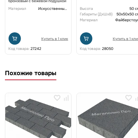
бронзовый с бежевой подушкой
Материал
Искусственный ротанг
Высота
50 с
Габариты (ДxШxВ)
50x50x50 с
Материал
Файберстоу
Купить в 1 клик
Купить в 1 кли
Код товара:
27242
Код товара:
28050
Похожие товары