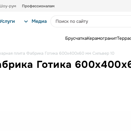
Шоу-рум
Профессионалам
Услуги
Медиа
Брусчатка
Керамогранит
Терра
уарная плита Фабрика Готика 600х400х60 мм Сильвер 10
абрика Готика 600х400х