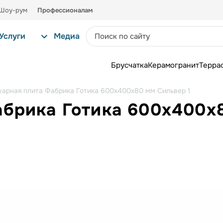
Шоу-рум
Профессионалам
Услуги
Медиа
Брусчатка
Керамогранит
Терра
уарная плита Фабрика Готика 600х400х80 мм Сильвер 1
абрика Готика 600х400х