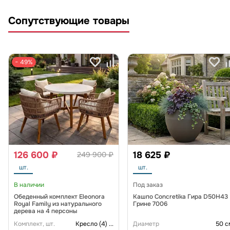
Сопутствующие товары
− 49%
126 600 ₽
18 625 ₽
249 900 ₽
шт.
шт.
В наличии
Под заказ
Обеденный комплект Eleonora
Кашпо Concretika Гира D50H43
Royal Family из натурального
Грине 7006
дерева на 4 персоны
Комплект, шт.
Кресло (4)
...
Диаметр
50 с