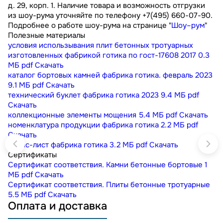
д. 29, корп. 1. Наличие товара и возможность отгрузки
из шоу-рума уточняйте по телефону +7(495) 660-07-90.
Подробнее о работе шоу-рума на странице "
Шоу–рум
"
Полезные материалы
условия использывания плит бетонных тротуарных
изготовленных фабрикой готика по гост-17608 2017
0.3
МБ
pdf
Скачать
каталог бортовых камней фабрика готика. февраль 2023
9.1 МБ
pdf
Скачать
технический буклет фабрика готика 2023
9.4 МБ
pdf
Скачать
коллекционные элементы мощения
5.4 МБ
pdf
Скачать
номенклатура продукции фабрика готика
2.2 МБ
pdf
Скачать
прайс-лист фабрика готика
3.2 МБ
pdf
Скачать
Сертификаты
Сертификат соответствия. Камни бетонные бортовые
1
МБ
pdf
Скачать
Сертификат соответствия. Плиты бетонные тротуарные
5.5 МБ
pdf
Скачать
Оплата и доставка