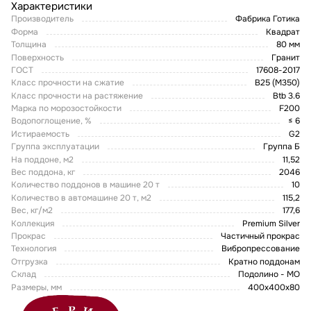
Характеристики
Производитель
Фабрика Готика
Форма
Квадрат
Толщина
80 мм
Поверхность
Гранит
ГОСТ
17608-2017
Класс прочности на сжатие
В25 (М350)
Класс прочности на растяжение
Btb 3.6
Марка по морозостойкости
F200
Водопоглощение, %
≤ 6
Истираемость
G2
Группа эксплуатации
Группа Б
На поддоне, м2
11,52
Вес поддона, кг
2046
Количество поддонов в машине 20 т
10
Количество в автомашине 20 т, м2
115,2
Вес, кг/м2
177,6
Коллекция
Premium Silver
Прокрас
Частичный прокрас
Технология
Вибропрессование
Отгрузка
Кратно поддонам
Склад
Подолино - МО
Размеры, мм
400х400х80