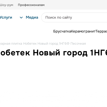
Шоу-рум
Профессионалам
Услуги
Медиа
Брусчатка
Керамогранит
Терра
уарная плитка Нобетек Новый город 1НГ6Ф Песочная
Нобетек Новый город 1Н