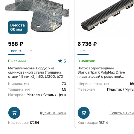
588 ₽
6 736 ₽
пог. м.
шт
шт.
5
В наличии
В наличии
Металлический бордюр из
Лоток водоотводный
оцинкованной стали (толщина
Standartpark PolyMax Drive
стали 1,5 мм x2) h60, L1200, b70
пластиковый с решеткой
щелевой чугунной ВЧ кл. D
Ширина, мм
70
Ширина лотка, мм
16
(комплект) 0805034-М
Толщина, мм
1,5
Материал
Пластик / Чугу
Материал
Металл / Сталь / Цинк
Купить в 1 клик
Купить в 1 кли
Код товара:
17264
Код товара:
15214