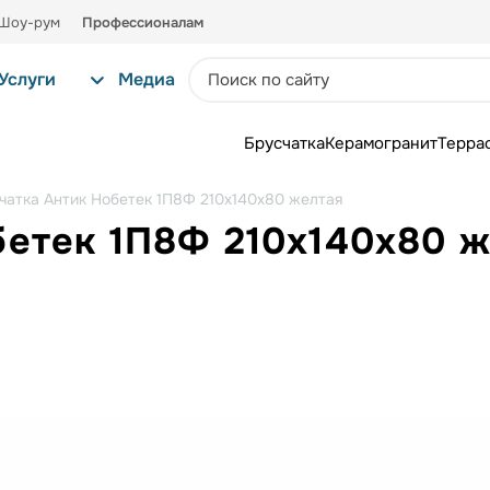
Шоу-рум
Профессионалам
Услуги
Медиа
Брусчатка
Керамогранит
Терра
чатка Антик Нобетек 1П8Ф 210х140х80 желтая
бетек 1П8Ф 210х140х80 