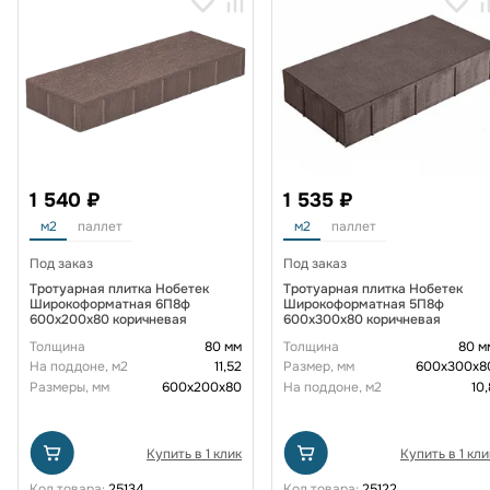
1 540 ₽
1 535 ₽
м2
паллет
м2
паллет
Под заказ
Под заказ
Тротуарная плитка Нобетек
Тротуарная плитка Нобетек
Широкоформатная 6П8ф
Широкоформатная 5П8ф
600x200x80 коричневая
600x300x80 коричневая
Толщина
80 мм
Толщина
80 м
На поддоне, м2
11,52
Размер, мм
600х300х8
Размеры, мм
600х200х80
На поддоне, м2
10,
Купить в 1 клик
Купить в 1 кли
Код товара:
25134
Код товара:
25122