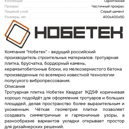
Коллекция
Однотонная
Прокрас
Частичный прокрас
Лицевой слой
Серый цемент
Размеры, мм
400х400х50
Компания "Нобетек" - ведущий российский
производитель строительных материалов: тротуарная
плитка, брусчатка, бордюрный камень,
керамзитобетонные блоки, из мелкозернистого бетона
произведенные по всемирно известной технологии
полусухого вибропрессования.
Описание
Тротуарная плитка Нобетек Квадрат 1КД5Ф коричневая
хорошо подойдёт для оформления тротуаров и больших
площадей, делая пространство более выразительным и
ухоженным. Чёткая геометрия плитки позволяет
создавать симметричные и гармоничные узоры, а
разнообразие вариантов укладки открывает простор
для дизайнерских решений.