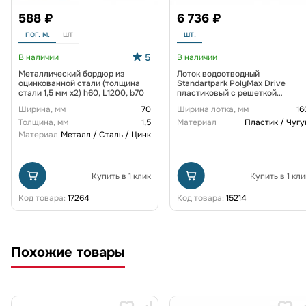
588 ₽
6 736 ₽
пог. м.
шт
шт.
5
В наличии
В наличии
Металлический бордюр из
Лоток водоотводный
оцинкованной стали (толщина
Standartpark PolyMax Drive
стали 1,5 мм x2) h60, L1200, b70
пластиковый с решеткой
щелевой чугунной ВЧ кл. D
Ширина, мм
70
Ширина лотка, мм
16
(комплект) 0805034-М
Толщина, мм
1,5
Материал
Пластик / Чугу
Материал
Металл / Сталь / Цинк
Купить в 1 клик
Купить в 1 кли
Код товара:
17264
Код товара:
15214
Похожие товары