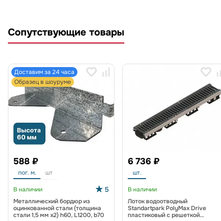
Сопутствующие товары
Доставим за 24 часа
Образец в шоуруме
588 ₽
6 736 ₽
пог. м.
шт
шт.
5
В наличии
В наличии
Металлический бордюр из
Лоток водоотводный
оцинкованной стали (толщина
Standartpark PolyMax Drive
стали 1,5 мм x2) h60, L1200, b70
пластиковый с решеткой