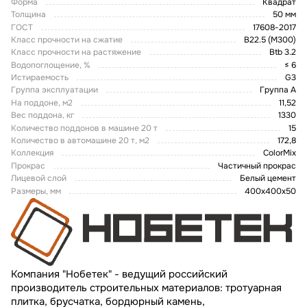
Форма
Квадрат
Толщина
50 мм
ГОСТ
17608-2017
Класс прочности на сжатие
B22.5 (M300)
Класс прочности на растяжение
Btb 3.2
Водопоглощение, %
≤ 6
Истираемость
G3
Группа эксплуатации
Группа А
На поддоне, м2
11,52
Вес поддона, кг
1330
Количество поддонов в машине 20 т
15
Количество в автомашине 20 т, м2
172,8
Коллекция
ColorMix
Прокрас
Частичный прокрас
Лицевой слой
Белый цемент
Размеры, мм
400х400х50
Компания "Нобетек" - ведущий российский
производитель строительных материалов: тротуарная
плитка, брусчатка, бордюрный камень,