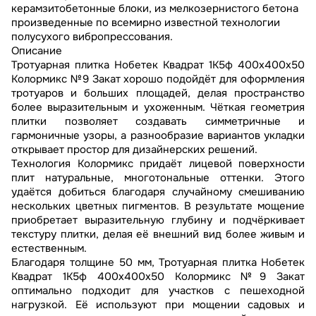
керамзитобетонные блоки, из мелкозернистого бетона
произведенные по всемирно известной технологии
полусухого вибропрессования.
Описание
Тротуарная плитка Нобетек Квадрат 1К5ф 400x400x50
Колормикс №9 Закат хорошо подойдёт для оформления
тротуаров и больших площадей, делая пространство
более выразительным и ухоженным. Чёткая геометрия
плитки позволяет создавать симметричные и
гармоничные узоры, а разнообразие вариантов укладки
открывает простор для дизайнерских решений.
Технология Колормикс придаёт лицевой поверхности
плит натуральные, многотональные оттенки. Этого
удаётся добиться благодаря случайному смешиванию
нескольких цветных пигментов. В результате мощение
приобретает выразительную глубину и подчёркивает
текстуру плитки, делая её внешний вид более живым и
естественным.
Благодаря толщине 50 мм, Тротуарная плитка Нобетек
Квадрат 1К5ф 400x400x50 Колормикс №9 Закат
оптимально подходит для участков с пешеходной
нагрузкой. Её используют при мощении садовых и