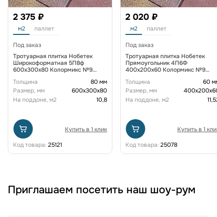
2 375 ₽
2 020 ₽
м2
паллет
м2
паллет
Под заказ
Под заказ
Тротуарная плитка Нобетек
Тротуарная плитка Нобетек
Широкоформатная 5П8ф
Прямоугольник 4П6Ф
600x300x80 Колормикс №9
400x200x60 Колормикс №9
Закат
Закат
Толщина
80 мм
Толщина
60 м
Размер, мм
600х300х80
Размер, мм
400х200х6
На поддоне, м2
10,8
На поддоне, м2
11,5
Купить в 1 клик
Купить в 1 кли
Код товара:
25121
Код товара:
25078
Приглашаем посетить наш шоу-рум