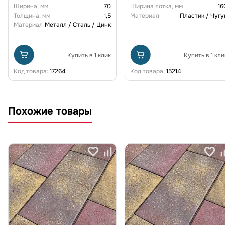
щелевой чугунной ВЧ кл. D
Ширина, мм
70
Ширина лотка, мм
16
(комплект) 0805034-М
Толщина, мм
1,5
Материал
Пластик / Чугу
Материал
Металл / Сталь / Цинк
Купить в 1 клик
Купить в 1 кли
Код товара:
17264
Код товара:
15214
Похожие товары