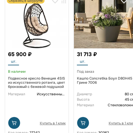
Образец в шоуруме
65 900 ₽
31 713 ₽
шт.
шт.
В наличии
Под заказ
Подвесное кресло Венеция 4SIS
Кашпо Concretika Боул D80H45
из искусственного ротанга, цвет
Грине 7006
бронзовый с бежевой подушкой
Материал
Искусственный ротанг
Диаметр
80 с
Высота
45 с
Материал
Стекловолокн
Купить в 1 клик
Купить в 1 кли
Код товара:
27242
Код товара:
30362