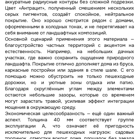
аккуратные радиусные контуры без сложной подрезки.
Цвет «Антрацит», полученный смешением нескольких
серых пигментов, создаёт спокойное, нейтральное
покрытие. Оно хорошо смотрится рядом с домами,
оформленными в холодных тонах, и не перетягивает на
себя внимание от ландшафтных композиций.
Основной сценарий применения этого материала —
благоустройство частных территорий с акцентом на
естественность. Например, на небольших дачных
участках, где важно сохранить ощущение природного
ландшафта. Покрытие отлично дополняет дома из бруса,
каркасные постройки или здания в стиле шале. С его
помощью можно обустроить не только пешеходные
дорожки, но и уютные зоны отдыха или патио.
Благодаря скруглённым углам между элементами
остаются небольшие зазоры, которые со временем
могут зарастать травой, усиливая эффект интеграции
мощения в окружающую среду.
Экономическая целесообразность — ещё один важный
аспект. Толщина 40 мм соответствует группе
эксплуатации А, что означает её пригодность
исключительно для пешеходных нагрузок: садовых
тропинок, отмостки вокруг дома, площадок без заезда