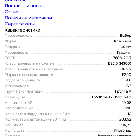
Доставка и оплата
Отзывы
Полезные материалы
Сертификаты
Характеристики
Производитель
Выбор
Форма
Классика
Толщина
40 мм
Поверхность
Гладкая
ГОСТ
17608-2017
Класс прочности на сжатие
B22.5 (M300)
Класс прочности на растяжение
Btb 3.2
Марка по морозостойкости
F200
Водопоглощение, %
≤ 6
Истираемость
G3
Группа эксплуатации
Группа А
Размер, мм
172х115х40 / 115х115х40
На поддоне, м2
19,08
Вес поддона, кг
1598
Количество поддонов в машине 20 т
12
Количество в автомашине 20 т, м2
203,52
Вес, кг/м2
94,22
Коллекция
Листопад