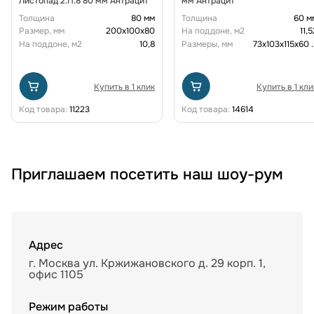
Листопад 2.П.8 80 мм Антрацит
мм Антрацит
Толщина
80 мм
Толщина
60 м
Размер, мм
200х100х80
На поддоне, м2
11,5
На поддоне, м2
10,8
Размеры, мм
73х103х115х60
.
Купить в 1 клик
Купить в 1 кли
Код товара:
11223
Код товара:
14614
Приглашаем посетить наш шоу-рум
Адрес
г. Москва ул. Кржижановского д. 29 корп. 1,
офис 1105
Режим работы