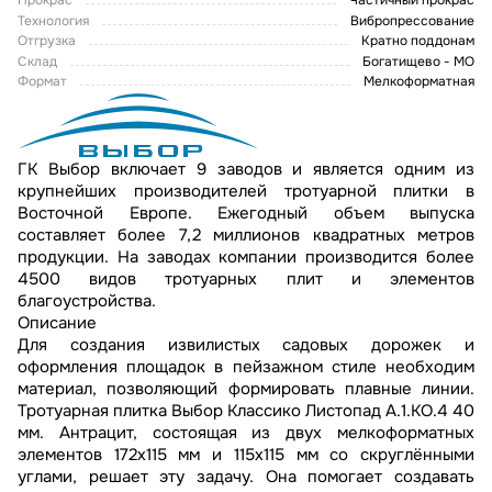
Прокрас
Частичный прокрас
Технология
Вибропрессование
Отгрузка
Кратно поддонам
Склад
Богатищево - МО
Формат
Мелкоформатная
ГК Выбор включает 9 заводов и является одним из
крупнейших производителей тротуарной плитки в
Восточной Европе. Ежегодный объем выпуска
составляет более 7,2 миллионов квадратных метров
продукции. На заводах компании производится более
4500 видов тротуарных плит и элементов
благоустройства.
Описание
Для создания извилистых садовых дорожек и
оформления площадок в пейзажном стиле необходим
материал, позволяющий формировать плавные линии.
Тротуарная плитка Выбор Классико Листопад А.1.КО.4 40
мм. Антрацит, состоящая из двух мелкоформатных
элементов 172х115 мм и 115х115 мм со скруглёнными
углами, решает эту задачу. Она помогает создавать