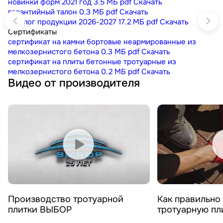
новинки форм 2021 год
3.5 МБ
pdf
Скачать
гарантийный талон
0.3 МБ
pdf
Скачать
каталог продукции 2026-2027
17.2 МБ
pdf
Скачать
Сертификаты
сертификат на камни бортовые неармированные из
мелкозернистого бетона
0.3 МБ
pdf
Скачать
сертификат на плиты бетонные тротуарные из
мелкозернистого бетона
0.2 МБ
pdf
Скачать
Видео от производителя
Смотреть видео
Смотреть 
Производство тротуарной
Как правильно
плитки ВЫБОР
тротуарную п