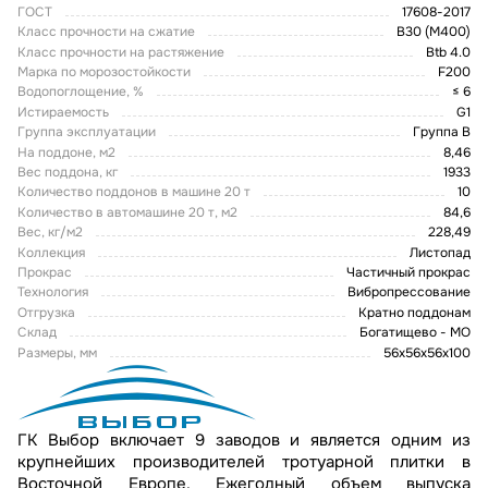
ГОСТ
17608-2017
Класс прочности на сжатие
В30 (М400)
Класс прочности на растяжение
Btb 4.0
Марка по морозостойкости
F200
Водопоглощение, %
≤ 6
Истираемость
G1
Группа эксплуатации
Группа В
На поддоне, м2
8,46
Вес поддона, кг
1933
Количество поддонов в машине 20 т
10
Количество в автомашине 20 т, м2
84,6
Вес, кг/м2
228,49
Коллекция
Листопад
Прокрас
Частичный прокрас
Технология
Вибропрессование
Отгрузка
Кратно поддонам
Склад
Богатищево - МО
Размеры, мм
56х56х56х100
ГК Выбор включает 9 заводов и является одним из
крупнейших производителей тротуарной плитки в
Восточной Европе. Ежегодный объем выпуска