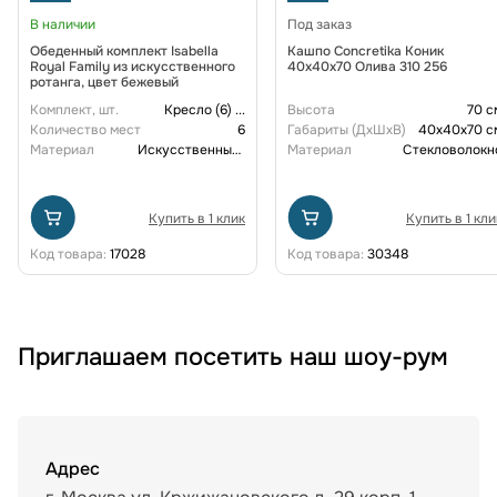
В наличии
Под заказ
Обеденный комплект Isabella
Кашпо Concretika Коник
Royal Family из искусственного
40x40x70 Олива 310 256
ротанга, цвет бежевый
Комплект, шт.
Кресло (6)
...
Высота
70 с
Количество мест
6
Габариты (ДxШxВ)
40x40x70 с
Материал
Искусственный ротанг
Материал
Стекловолокн
Купить в 1 клик
Купить в 1 кли
Код товара:
17028
Код товара:
30348
Приглашаем посетить наш шоу-рум
Адрес