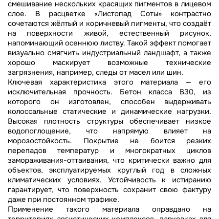
смешивание нескольких красящих пигментов в лицевом
слое. В расцветке «Листопад Соты» контрастно
сочетаются жёлтый и коричневый пигменты, что создаёт
на поверхности живой, естественный рисунок,
напоминающий осеннюю листву. Такой эффект помогает
визуально смягчить индустриальный ландшафт, а также
хорошо маскирует возможные технические
загрязнения, например, следы от масел или шин.
Ключевая характеристика этого материала — его
исключительная прочность. Бетон класса В30, из
которого он изготовлен, способен выдерживать
колоссальные статические и динамические нагрузки.
Высокая плотность структуры обеспечивает низкое
водопоглощение, что напрямую влияет на
морозостойкость. Покрытие не боится резких
перепадов температур и многократных циклов
замораживания-оттаивания, что критически важно для
объектов, эксплуатируемых круглый год в сложных
климатических условиях. Устойчивость к истиранию
гарантирует, что поверхность сохранит свою фактуру
даже при постоянном трафике.
Применение такого материала оправдано на
территориях логистических комплексов, парковках для