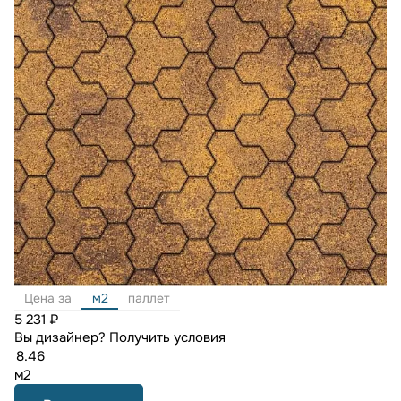
Цена за
м2
паллет
5 231 ₽
Вы дизайнер?
Получить условия
м2