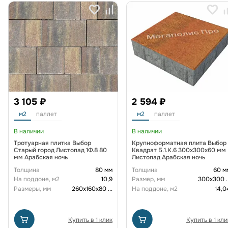
3 105 ₽
2 594 ₽
м2
паллет
м2
паллет
В наличии
В наличии
Тротуарная плитка Выбор
Крупноформатная плита Выбор
Старый город Листопад 1Ф.8 80
Квадрат Б.1.К.6 300х300х60 мм
мм Арабская ночь
Листопад Арабская ночь
Толщина
80 мм
Толщина
60 м
На поддоне, м2
10,9
Размер, мм
300х300
.
Размеры, мм
260х160х80
...
На поддоне, м2
14,0
Купить в 1 клик
Купить в 1 кли