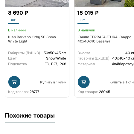
8 690 ₽
15 015 ₽
шт.
шт.
В наличии
В наличии
Шар Berkano Orby 50 Snow
Кашпо TERRAFAKTURA Квадро
White Light
40x40x40 Базальт
Габариты (ДxШxВ)
50x50x45 см
Высота
40 с
Цвет
Snow White
Габариты (ДxШxВ)
40x40x40 с
Подсветка
LED, E27, IP68
Материал
Файберстоу
Купить в 1 клик
Купить в 1 кли
Код товара:
28777
Код товара:
28045
Похожие товары