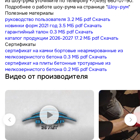
из шоу-рума уточняйте по телефону +7(495) 660-07-90.
Подробнее о работе шоу-рума на странице "
Шоу–рум
"
Полезные материалы
руководство пользователя
3.2 МБ
pdf
Скачать
новинки форм 2021 год
3.5 МБ
pdf
Скачать
гарантийный талон
0.3 МБ
pdf
Скачать
каталог продукции 2026-2027
17.2 МБ
pdf
Скачать
Сертификаты
сертификат на камни бортовые неармированные из
мелкозернистого бетона
0.3 МБ
pdf
Скачать
сертификат на плиты бетонные тротуарные из
мелкозернистого бетона
0.2 МБ
pdf
Скачать
Видео от производителя