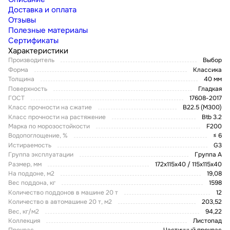
Доставка и оплата
Отзывы
Полезные материалы
Сертификаты
Характеристики
Производитель
Выбор
Форма
Классика
Толщина
40 мм
Поверхность
Гладкая
ГОСТ
17608-2017
Класс прочности на сжатие
B22.5 (M300)
Класс прочности на растяжение
Btb 3.2
Марка по морозостойкости
F200
Водопоглощение, %
≤ 6
Истираемость
G3
Группа эксплуатации
Группа А
Размер, мм
172х115х40 / 115х115х40
На поддоне, м2
19,08
Вес поддона, кг
1598
Количество поддонов в машине 20 т
12
Количество в автомашине 20 т, м2
203,52
Вес, кг/м2
94,22
Коллекция
Листопад